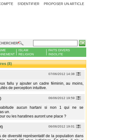
COMPTE
S'IDENTIFIER
PROPOSER UN ARTICLE
CHERCHER
SME
ISLAM
FAITS DIVERS
NNEMENT
RELIGION
INSOLITE
es (8)
07/06/2012 14:38
ieux fallu y ajouter un cadre féminin, au moins,
ultés de perception intuitive.
)
06/06/2012 19:59
abitude aucun hartani si non 1 qui ne se
as un.
jour ou les haratines auront une place ?
H)
06/06/2012 19:01
 de diversité représentatif de la population dans