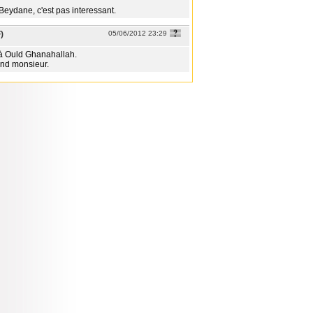
Beydane, c'est pas interessant.
)
05/06/2012 23:29
n à Ould Ghanahallah.
and monsieur.