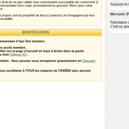
 droit de ne pas valider tout commentaire susceptible de contrevenir à
Toujours le 
ut commentaire hors-sujet, promotionnel ou grossier. Merci pour votre
m!
Mercator (F
propos sont la propriété de leur(s) auteur(s) et n'engagent que leur
onsabilité.
Felicitatio
C'est un gr
IDENTIFICATION
mentaire il faut être membre .
 un accès membre .
ifier sur la page d'accueil en haut à droite dans la partie
u bien
Cliquez ICI
.
embre . Vous pouvez vous enregistrer gratuitement en
Cliquant
vous accèderez à TOUS les espaces de CRIDEM sans aucune