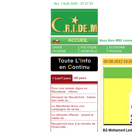
Ven, 7 Août 2026 -
07:27:34
ACCUEIL
Vous êtes 4591 conn
SANTÉ
POLITIQUE
ECONOMIE
HYGIÈNE
GÉNÉRALE
FINANCE
05-06-2012 19:28
/30 jours
+ Lus/7 jours
Pour une retraite digne en
Mauritanie : relever...
Aéroport de Nouakchott : baisse
des tarifs du...
La Mauritanie lance une
campagne de semis...
La mémoire effacée : quand la
mairie de...
Nouakchott face à la montée de
l’insécurité...
Bâ Mohamed Lemi