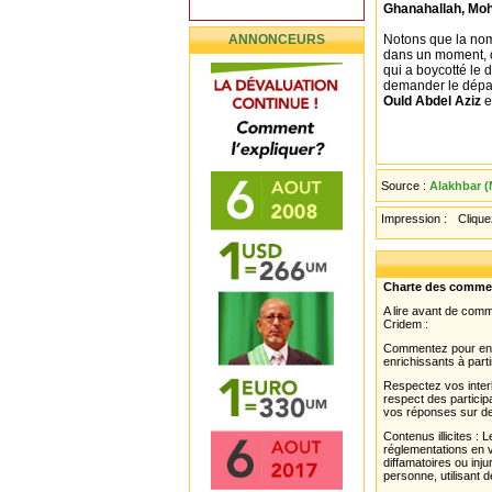
Ghanahallah, Mo
ANNONCEURS
Notons que la nom
dans un moment, o
qui a boycotté le 
demander le dépar
Ould Abdel Aziz
e
Source :
Alakhbar (
Impression :
Cliquez
Charte des comme
A lire avant de com
Cridem :
Commentez pour enri
enrichissants à parti
Respectez vos interl
respect des partici
vos réponses sur de
Contenus illicites :
réglementations en v
diffamatoires ou inju
personne, utilisant d