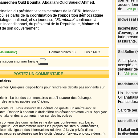
son ensembl
hamedhen Ould Bougha, Abdallahi Ould Soueid'Ahmed
.
aucune fem
de
…
Voir plu
ination du président et des membres de la
CENI
, intervient
ù les partis de la
coordination de l'opposition démocratique
mdwessat 
dialogue national, et sa jeunesse, "
Flambeau
" continuent à
t inconditionnel, du président de la République,
Mohamed
t de son gouvernement.
Incontestabl
d'envergure,
forte perso
rassurante.
Sid Selim (
Mauritanie)
Commentaires :
8
Lus :
4103
A la place
 ici pour imprimer l'article
accepté de f
serviteur d
t-
POSTEZ UN COMMENTAIRE
…
Voir plus
ntaires
medahmedd
menter! Quelques dispositions pour rendre les débats passionnants sur
Un homme 
GHanahalla
chir : Le but des commentaires est d'instaurer des échanges
r des articles publiés sur Cridem.
France dura
ocuteurs : Pour assurer des débats de qualité, un maître-mot: le
Sa forte per
pants. Donnez à chacun le droit d'être en désaccord avec vous. Appuyez
s faits et des arguments, non sur des invectives.
conseiller 
 Le contenu des commentaires ne doit pas contrevenir aux lois et
igueur. Sont notamment illicites les propos racistes ou antisémites,
Il fallait m
rieux, divulguant des informations relatives à la vie privée d'une
es oeuvres protégées par les droits d'auteur (textes, photos, vidéos...).
la discrimin