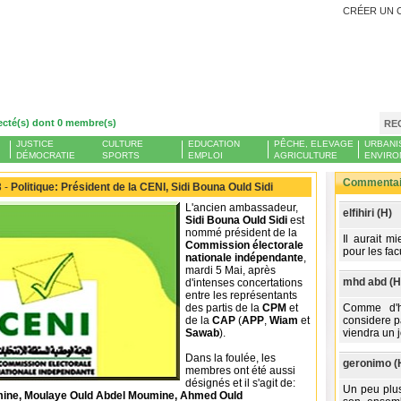
CRÉER UN 
ecté(s) dont 0 membre(s)
RE
JUSTICE
CULTURE
EDUCATION
PÊCHE, ELEVAGE
URBANI
DÉMOCRATIE
SPORTS
EMPLOI
AGRICULTURE
ENVIRO
Commentair
 -
Politique: Président de la CENI, Sidi Bouna Ould Sidi
L'ancien ambassadeur,
elfihiri (H)
Sidi Bouna Ould Sidi
est
nommé président de la
Il aurait m
Commission électorale
pour les fac
nationale indépendante
,
mardi 5 Mai, après
mhd abd (H
d'intenses concertations
entre les représentants
des partis de la
CPM
et
Comme d'h
de la
CAP
(
APP
,
Wiam
et
considere p
Sawab
).
viendra un 
Dans la foulée, les
geronimo (
membres ont été aussi
désignés et il s'agit de:
Un peu plus
ne, Moulaye Ould Abdel Moumine, Ahmed Ould