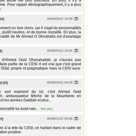
e aurait été plus judicieux. En plus, il n'y a
me. Pour rappel démographiquement, il y a plus
s
(H)
06/06/2012 10:58
ement un bon choix, car il s'agit de personnalités
 plutôt neutres, et de bonne moralité. En plus, la
nnalité de Mr Ahmed O Ghnahalla est d'avantage
H)
06/06/2012 10:04
 d'Ahmed Ould Ghanahallah, je n'aurais pas
aire partie de la CENI. Il est vrai que c'est grand
e l'Etat, propre et pragmatique mais la CENI aura-
 (H)
06/06/2012 09:59
sort vraiment du lot, c'est Ahmed Ould
h, ambassadeur fétiche de la Mauritanie en
nt les années Daddah et plus...
sonnalité lui avait valu
…
Voir plus
(H)
06/06/2012 09:49
ettre à la tete du CENI, un hartani dans le cadre de
ation positive.