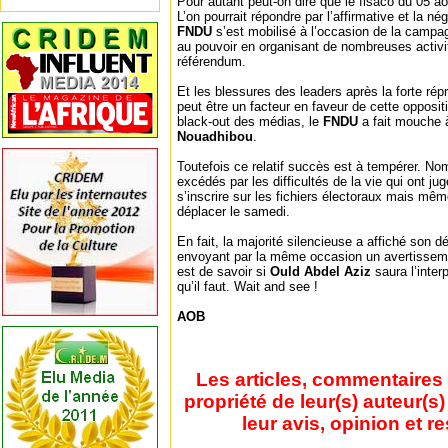
Pour autant peut-on dire que le fisaco du 05 ao
L’on pourrait répondre par l’affirmative et la nég
FNDU
s’est mobilisé à l’occasion de la campag
au pouvoir en organisant de nombreuses activit
référendum.
Et les blessures des leaders après la forte répr
peut être un facteur en faveur de cette oppositi
black-out des médias, le
FNDU
a fait mouche
Nouadhibou
.
Toutefois ce relatif succès est à tempérer. No
excédés par les difficultés de la vie qui ont ju
s’inscrire sur les fichiers électoraux mais mêm
déplacer le samedi.
En fait, la majorité silencieuse a affiché son 
envoyant par la même occasion un avertisseme
est de savoir si
Ould Abdel Aziz
saura l’inte
qu’il faut. Wait and see !
AOB
Les articles, commentaires 
propriété de leur(s) auteur(s
leur avis, opinion et r