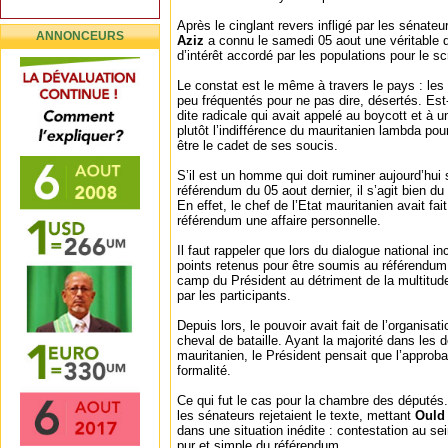
Après le cinglant revers infligé par les sénateur
ANNONCEURS
Aziz
a connu le samedi 05 aout une véritable
d’intérêt accordé par les populations pour le scr
Le constat est le même à travers le pays : les
peu fréquentés pour ne pas dire, désertés. Est-
dite radicale qui avait appelé au boycott et à u
plutôt l’indifférence du mauritanien lambda po
être le cadet de ses soucis.
S’il est un homme qui doit ruminer aujourd’hui 
référendum du 05 aout dernier, il s’agit bien d
En effet, le chef de l’Etat mauritanien avait fai
référendum une affaire personnelle.
Il faut rappeler que lors du dialogue national in
points retenus pour être soumis au référendum
camp du Président au détriment de la multit
par les participants.
Depuis lors, le pouvoir avait fait de l’organisa
cheval de bataille. Ayant la majorité dans le
mauritanien, le Président pensait que l’approba
formalité.
Ce qui fut le cas pour la chambre des députés.
les sénateurs rejetaient le texte, mettant
Ould
dans une situation inédite : contestation au se
pur et simple du référendum.