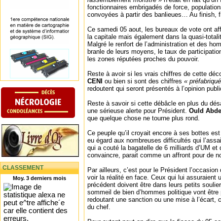
fonctionnaires embrigadés de force, populatio
convoyées à partir des banlieues… Au finish, fi
Ce samedi 05 aout, les bureaux de vote ont aff
la capitale mais également dans la quasi-totalité
Malgré le renfort de l’administration et des ho
branle de leurs moyens, le taux de participati
les zones réputées proches du pouvoir.
Reste à avoir si les vrais chiffres de cette dé
CENI
ou bien si sont des chiffres
« préfabriqu
redoutent qui seront présentés à l’opinion publi
Reste à savoir si cette débâcle en plus du dés
une sérieuse alerte pour Président.
Ould Abde
que quelque chose ne tourne plus rond.
Ce peuple qu’il croyait encore à ses bottes est 
eu égard aux nombreuses difficultés qui l’assa
qui a couté la bagatelle de 6 milliards d’UM et 
convaincre, parait comme un affront pour de 
CLASSEMENT
Par ailleurs, c’est pour le Président l’occasi
voir la réalité en face. Ceux qui lui assuraien
Moy. 3 derniers mois
précédent doivent être dans leurs petits soulier
sommeil de bien d’hommes politique vont être 
redoutant une sanction ou une mise à l’écart,
du chef.