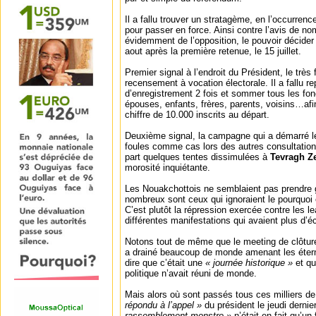
Il a fallu trouver un stratagème, en l’occurrence 
pour passer en force. Ainsi contre l’avis de no
évidemment de l’opposition, le pouvoir décider 
aout après la première retenue, le 15 juillet.
Premier signal à l’endroit du Président, le très
recensement à vocation électorale. Il a fallu re
d’enregistrement 2 fois et sommer tous les fon
épouses, enfants, frères, parents, voisins…afin
chiffre de 10.000 inscrits au départ.
Deuxième signal, la campagne qui a démarré le 
foules comme cas lors des autres consultation
part quelques tentes dissimulées à
Tevragh Ze
morosité inquiétante.
Les Nouakchottois ne semblaient pas prendre 
nombreux sont ceux qui ignoraient le pourquoi
C’est plutôt la répression exercée contre les le
différentes manifestations qui avaient plus d’é
Notons tout de même que le meeting de clôtur
a drainé beaucoup de monde amenant les éterne
dire que c’était une
« journée historique »
et qu
politique n’avait réuni de monde.
Mais alors où sont passés tous ces milliers de
répondu à l’appel »
du président le jeudi dernie
rassemblement monstre »
n’était en fait qu’un