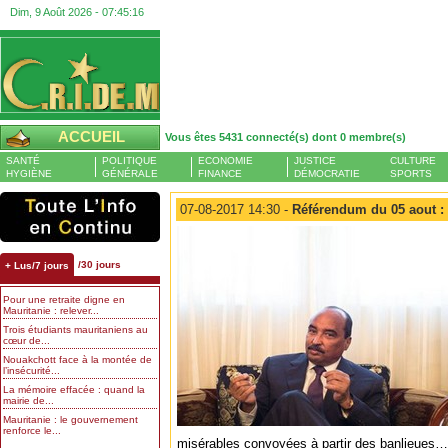
Dim, 9 Août 2026 -
07:45:17
ACCUEIL
Vous êtes 5431 connecté(s) dont 0 membre(s)
SANTÉ
POLITIQUE
ECONOMIE
JUSTICE
CULTURE
HYGIÈNE
GÉNÉRALE
FINANCE
DÉMOCRATIE
SPORTS
07-08-2017 14:30 -
Référendum du 05 aout :
/30 jours
+ Lus/7 jours
Pour une retraite digne en
Mauritanie : relever...
Trois étudiants mauritaniens au
cœur de...
Nouakchott face à la montée de
l’insécurité...
La mémoire effacée : quand la
mairie de...
Mauritanie : le gouvernement
renforce le...
misérables convoyées à partir des banlieues… A