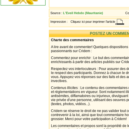
Source :
L'Eveil Hebdo (Mauritanie)
Co
Impression :
Cliquez ici pour imprimer l'article
POSTEZ UN COMMEN
Charte des commentaires
A lire avant de commenter! Quelques dispositions
passionnants sur Cridem :
Commentez pour enrichir : Le but des commentair
enrichissants à partir des articles publiés sur Cri
Respectez vos interlocuteurs : Pour assurer des d
le respect des participants. Donnez à chacun le d
vous. Appuyez vos réponses sur des faits et des 
invectives.
Contenus illicites : Le contenu des commentaires n
et réglementations en vigueur. Sont notamment illi
antisémites, diffamatoires ou injurieux, divulguant
vie privée d'une personne, utilisant des oeuvres p
(textes, photos, vidéos...).
Cridem se réserve le droit de ne pas valider tout
contrevenir à la loi, ainsi que tout commentaire h
grossier. Merci pour votre participation à Cridem!
Les commentaires et propos sont la propriété de l