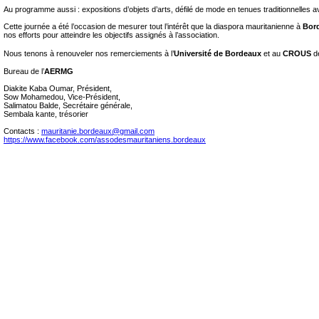
Au programme aussi : expositions d’objets d’arts, défilé de mode en tenues traditionnelles a
Cette journée a été l’occasion de mesurer tout l’intérêt que la diaspora mauritanienne à
Bor
nos efforts pour atteindre les objectifs assignés à l’association.
Nous tenons à renouveler nos remerciements à l’
Université de Bordeaux
et au
CROUS
d
Bureau de l’
AERMG
Diakite Kaba Oumar, Président,
Sow Mohamedou, Vice-Président,
Salimatou Balde, Secrétaire générale,
Sembala kante, trésorier
Contacts :
mauritanie.bordeaux@gmail.com
https://www.facebook.com/assodesmauritaniens.bordeaux