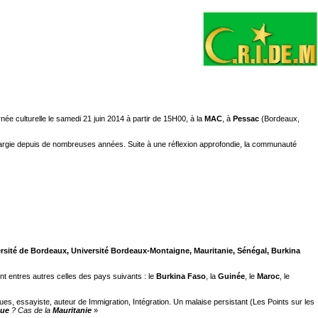
e culturelle le samedi 21 juin 2014 à partir de 15H00, à la
MAC
, à
Pessac
(Bordeaux,
hargie depuis de nombreuses années. Suite à une réflexion approfondie, la communauté
rsité de Bordeaux, Université Bordeaux-Montaigne, Mauritanie, Sénégal, Burkina
t entres autres celles des pays suivants : le
Burkina Faso
, la
Guinée
, le
Maroc
, le
s, essayiste, auteur de Immigration, Intégration. Un malaise persistant (Les Points sur les
que
? Cas de la
Mauritanie
»