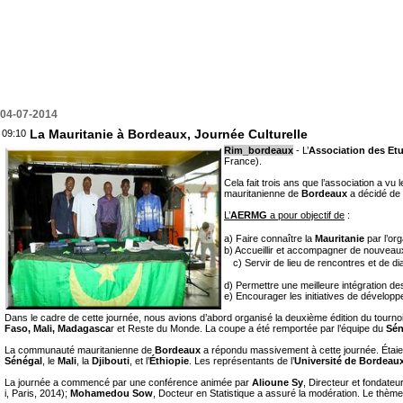
04-07-2014
La Mauritanie à Bordeaux, Journée Culturelle
09:10
Rim_bordeaux
- L’
Association des Etu
France).
Cela fait trois ans que l’association a vu l
mauritanienne de
Bordeaux
a décidé de 
L’
AERMG
a pour objectif de
:
a) Faire connaître la
Mauritanie
par l’or
b) Accueillir et accompagner de nouveaux
c) Servir de lieu de rencontres et de di
d) Permettre une meilleure intégration de
e) Encourager les initiatives de dévelop
Dans le cadre de cette journée, nous avions d’abord organisé la deuxième édition du tournoi
Faso, Mali, Madagasca
r et Reste du Monde. La coupe a été remportée par l’équipe du
Sén
La communauté mauritanienne de
Bordeaux
a répondu massivement à cette journée. Étaien
Sénégal
, le
Mali
, la
Djibouti
, et l’
Éthiopie
. Les représentants de l’
Université de Bordeau
La journée a commencé par une conférence animée par
Alioune Sy
, Directeur et fondateur
i, Paris, 2014);
Mohamedou Sow
, Docteur en Statistique a assuré la modération. Le thème 