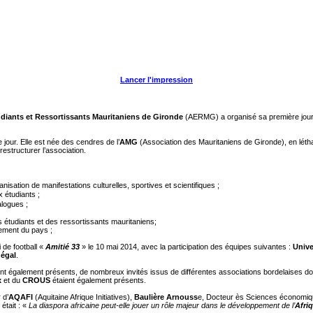
Lancer l'impression
diants et Ressortissants Mauritaniens de Gironde
(AERMG) a organisé sa première journé
e jour. Elle est née des cendres de l’
AMG
(Association des Mauritaniens de Gironde), en lét
restructurer l’association.
ganisation de manifestations culturelles, sportives et scientifiques ;
 étudiants ;
alogues ;
s étudiants et des ressortissants mauritaniens;
pement du pays ;
 de football «
Amitié 33
» le 10 mai 2014, avec la participation des équipes suivantes :
Unive
égal
.
t également présents, de nombreux invités issus de différentes associations bordelaises don
x
et du
CROUS
étaient également présents.
 d’
AQAFI
(Aquitaine Afrique Initiatives),
Baulière Arnouss
e, Docteur ès Sciences économique
était : «
La diaspora africaine peut-elle jouer un rôle majeur dans le développement de l’
Afri