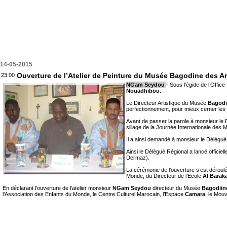
14-05-2015
Ouverture de l’Atelier de Peinture du Musée Bagodine des A
23:00
NGam Seydou
- Sous l’égide de l’Offi
Nouadhibou
.
Le Directeur Artistique du Musée
Bagod
perfectionnement, pour mieux cerner les c
Avant de passer la parole à monsieur le D
sillage de la Journée Internationale des 
Il a ainsi demandé à monsieur le Délégué
Ainsi le Délégué Régional a lancé officiell
Dermaz).
La cérémonie de l’ouverture s’est déroulé
Monde, du Directeur de l’Ecole
Al Barak
En déclarant l’ouverture de l’atelier monsieur
NGam Seydou
directeur du Musée
Bagodiin
l’Association des Enfants du Monde, le Centre Culturel Marocain, l’Espace
Camara
, le Mou