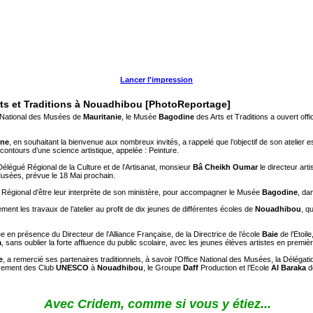
Lancer l'impression
rts et Traditions à Nouadhibou [PhotoReportage]
ce National des Musées de
Mauritanie
, le Musée
Bagodine
des Arts et Traditions a ouvert offi
ine
, en souhaitant la bienvenue aux nombreux invités, a rappelé que l’objectif de son atelier
ontours d’une science artistique, appelée : Peinture.
élégué Régional de la Culture et de l’Artisanat, monsieur
Bâ Cheikh Oumar
le directeur art
Musées, prévue le 18 Mai prochain.
 Régional d’être leur interprète de son ministère, pour accompagner le Musée
Bagodine
, da
ement les travaux de l’atelier au profit de dix jeunes de différentes écoles de
Nouadhibou
, q
e en présence du Directeur de l’Alliance Française, de la Directrice de l’école
Baie
de l’Etoi
a
, sans oublier la forte affluence du public scolaire, avec les jeunes élèves artistes en premièr
e
, a remercié ses partenaires traditionnels, à savoir l’Office National des Musées, la Délégat
vement des Club
UNESCO
à
Nouadhibou
, le Groupe
Daff
Production et l’Ecole
Al Baraka
d
Avec Cridem, comme si vous y étiez...