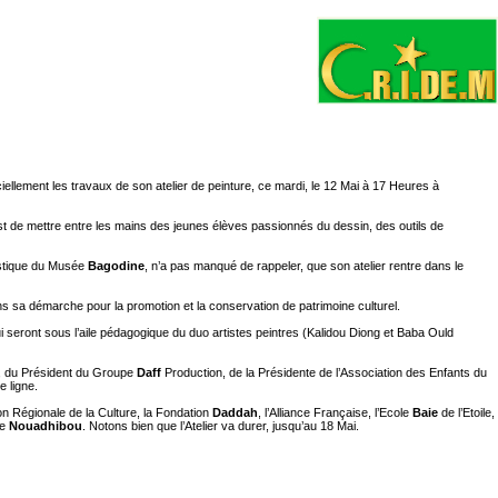
ciellement les travaux de son atelier de peinture, ce mardi, le 12 Mai à 17 Heures à
 est de mettre entre les mains des jeunes élèves passionnés du dessin, des outils de
istique du Musée
Bagodine
, n’a pas manqué de rappeler, que son atelier rentre dans le
ns sa démarche pour la promotion et la conservation de patrimoine culturel.
ui seront sous l’aile pédagogique du duo artistes peintres (Kalidou Diong et Baba Ould
le, du Président du Groupe
Daff
Production, de la Présidente de l’Association des Enfants du
e ligne.
ion Régionale de la Culture, la Fondation
Daddah
, l’Alliance Française, l’Ecole
Baie
de l’Etoile,
e
Nouadhibou
. Notons bien que l’Atelier va durer, jusqu’au 18 Mai.