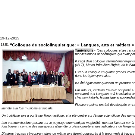
19-12-2015
“Colloque de sociolinguistique: « Langues, arts et métiers »
13:51
Tunivisions
-
“Les colloques et les renc
manifestations académiques qui avait po
Il s’agit d’un colloque international org
(ISLT), Mmes
Inès Ben Rejeb,
de la F
ac
C’est un colloque en quatre grands volets
dans la région lyonnaise.
Il a été également question de prendre en
Par ailleurs, certains travaux ont porté
consacré aux Langues et à la création art
chanson kabyle, la musique arabo-andalous
Plusieurs points ont été développés en r
identité à la fois musicale et sociale.
Un troisième axe a porté sur l’onomastique, et a été centré sur l’étude scientifique des 
Les communications portant sur le paysage onomastique maghrébin mettent l’accent sur la p
fonctionnent comme des marqueurs d’identité professionnelle et des indicateurs de l’organisat
D’autres travaux s’inscrivant dans ce même axe furent consacrés à la toponymie à travers