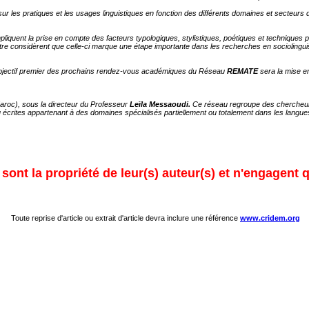
 sur les pratiques et les usages linguistiques en fonction des différents domaines et secteu
mpliquent la prise en compte des facteurs typologiques, stylistiques, poétiques et techniques
tre considèrent que celle-ci marque une étape importante dans les recherches en sociolingu
’objectif premier des prochains rendez-vous académiques du Réseau
REMATE
sera la mise e
aroc), sous la directeur du Professeur
Leïla Messaoudi.
Ce réseau regroupe des chercheurs m
u écrites appartenant à des domaines spécialisés partiellement ou totalement dans les langue
ont la propriété de leur(s) auteur(s) et n'engagent q
Toute reprise d'article ou extrait d'article devra inclure une référence
www.cridem.org