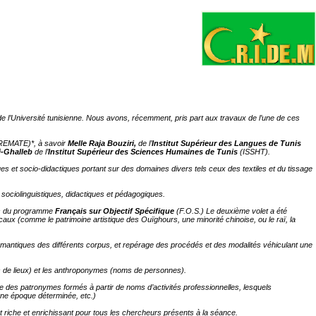
de l’Université tunisienne. Nous avons, récemment, pris part aux travaux de l’une de ces
REMATE)*, à savoir
Melle Raja Bouziri,
de l’
Institut Supérieur des Langues de Tunis
i-Ghalleb
de l’
Institut Supérieur des Sciences Humaines de Tunis
(ISSHT).
ques et socio-didactiques portant sur des domaines divers tels ceux des textiles et du tissage
 sociolinguistiques, didactiques et pédagogiques.
urs du programme
Français sur Objectif Spécifique
(F.O.S.) Le deuxième volet a été
caux (comme le patrimoine artistique des Ouïghours, une minorité chinoise, ou le raï, la
sémantiques des différents corpus, et repérage des procédés et des modalités véhiculant une
ms de lieux) et les anthroponymes (noms de personnes).
e des patronymes formés à partir de noms d’activités professionnelles, lesquels
 une époque déterminée, etc.)
fut riche et enrichissant pour tous les chercheurs présents à la séance.