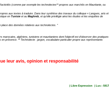
rs d’activités (comme par exemple les technolectes** propres aux marchés en Mauritanie, ou
 propres aux textes à traduire. Dans leur synthèse des travaux du colloque « Langues, arts et
istique en
Tunisie
et au
Maghreb
, et qu’elle privilégie ainsi les études et les enquêtes de
n place des données relatives aux technolectes. ”
arocains, algériens, tunisiens et mauritaniens dont l’objectif est d’observer des pratiques
s en présence. ** Technolecte : jargon, vocabulaire particulier propre aux représentants
ue leur avis, opinion et responsabilité
| Libre Expression
| Lus : 5917