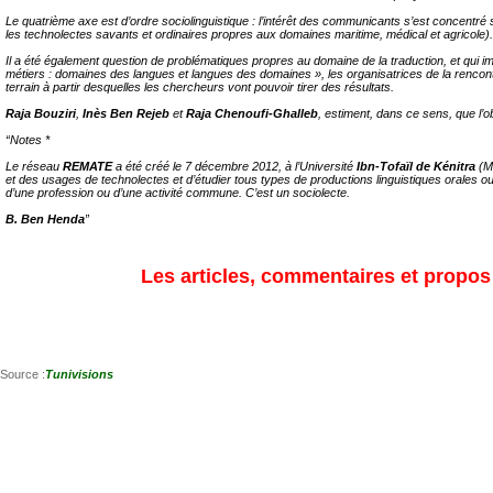
Le quatrième axe est d’ordre sociolinguistique : l’intérêt des communicants s’est concentré
les technolectes savants et ordinaires propres aux domaines maritime, médical et agricole).
Il a été également question de problématiques propres au domaine de la traduction, et qui i
métiers : domaines des langues et langues des domaines », les organisatrices de la rencon
terrain à partir desquelles les chercheurs vont pouvoir tirer des résultats.
Raja Bouziri
,
Inès Ben Rejeb
et
Raja Chenoufi-Ghalleb
, estiment, dans ce sens, que l
“Notes *
Le réseau
REMATE
a été créé le 7 décembre 2012, à l’Université
Ibn-Tofaïl de Kénitra
(M
et des usages de technolectes et d’étudier tous types de productions linguistiques orales o
d’une profession ou d’une activité commune. C’est un sociolecte.
B. Ben Henda
”
Les articles, commentaires et propos s
Source :
Tunivisions