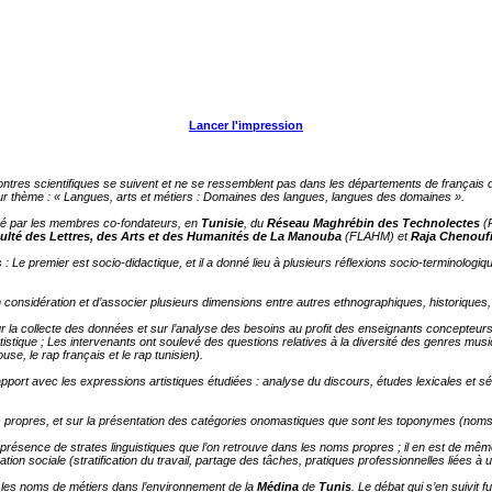
Lancer l'impression
ontres scientifiques se suivent et ne se ressemblent pas dans les départements de français 
ur thème : « Langues, arts et métiers : Domaines des langues, langues des domaines ».
anisé par les membres co-fondateurs, en
Tunisie
, du
Réseau Maghrébin des Technolectes
(
ulté des Lettres, des Arts et des Humanités de La Manouba
(FLAHM) et
Raja Chenouf
 : Le premier est socio-didactique, et il a donné lieu à plusieurs réflexions socio-terminologi
 considération et d’associer plusieurs dimensions entre autres ethnographiques, historiques,
 sur la collecte des données et sur l’analyse des besoins au profit des enseignants concepte
istique ; Les intervenants ont soulevé des questions relatives à la diversité des genres musi
e, le rap français et le rap tunisien).
apport avec les expressions artistiques étudiées : analyse du discours, études lexicales et 
noms propres, et sur la présentation des catégories onomastiques que sont les toponymes (no
résence de strates linguistiques que l’on retrouve dans les noms propres ; il en est de mêm
ion sociale (stratification du travail, partage des tâches, pratiques professionnelles liées à
 les noms de métiers dans l’environnement de la
Médina
de
Tunis
. Le débat qui s’en suivit 