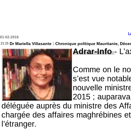
L
01-02-2016
Dr Mariella Villasante : Chronique politique Mauritanie, Déce
21:15
Adrar-Info
- L’
Comme on le nota
s’est vue notabl
nouvelle minist
2015 ; auparavan
déléguée auprès du ministre des Affa
chargée des affaires maghrébines et
l’étranger.