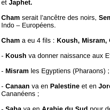
et
Japhet.
Cham
serait l’ancêtre des noirs,
Se
Indo – Européens.
Cham
a eu 4 fils :
Koush, Misram,
-
Koush
va donner naissance aux Eth
-
Misram
les Egyptiens (Pharaons) ;
-
Canaan
va en
Palestine
et en
Jor
Cananéens ;
-
Saba
va en
Arabie du Sud
pour d