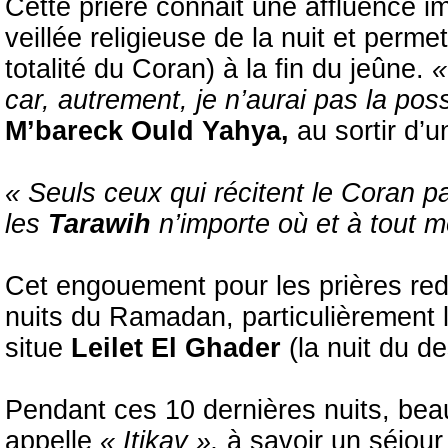
Cette prière connait une affluence i
veillée religieuse de la nuit et perm
totalité du Coran) à la fin du jeûne.
«
car, autrement, je n’aurai pas la poss
M’bareck Ould Yahya,
au sortir d’u
« Seuls ceux qui récitent le Coran pa
les
Tarawih
n’importe où et à tout m
Cet engouement pour les prières red
nuits du Ramadan, particulièrement l
situe
Leilet El Ghader
(la nuit du d
Pendant ces 10 dernières nuits, bea
appelle
« Itikav »,
à savoir un séjou