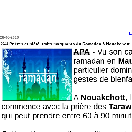
L
28-06-2016
Prières et piété, traits marquants du Ramadan à Nouakchott
09:11
APA
- Vu son car
ramadan en
Mau
particulier domin
gestes de bienf
A
Nouakchott
,
commence avec la prière des
Taraw
qui peut prendre entre 60 à 90 minu