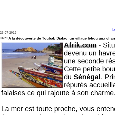
L
26-07-2016
A la découverte de Toubab Dialao, un village lébou aux cha
06:29
Afrik.com
- Sit
devenu un havre
une seconde rés
Cette petite bou
du
Sénégal
. Pr
réputés accueill
falaises ce qui rajoute à son charme
La mer est toute proche, vous enten