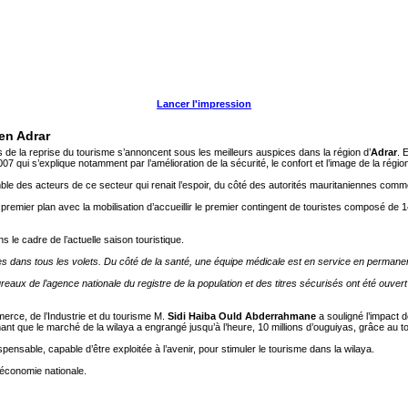
Lancer l'impression
 en Adrar
de la reprise du tourisme s’annoncent sous les meilleurs auspices dans la région d’
Adrar
. 
 qui s’explique notamment par l’amélioration de la sécurité, le confort et l’image de la régio
le des acteurs de ce secteur qui renait l’espoir, du côté des autorités mauritaniennes comme 
de premier plan avec la mobilisation d’accueillir le premier contingent de touristes composé d
 le cadre de l’actuelle saison touristique.
 dans tous les volets. Du côté de la santé, une équipe médicale est en service en permanenc
reaux de l’agence nationale du registre de la population et des titres sécurisés ont été ouvert
erce, de l’Industrie et du tourisme M.
Sidi Haiba Ould Abderrahmane
a souligné l’impact d
irmant que le marché de la wilaya a engrangé jusqu’à l’heure, 10 millions d’ouguiyas, grâce au t
ispensable, capable d’être exploitée à l’avenir, pour stimuler le tourisme dans la wilaya.
l’économie nationale.