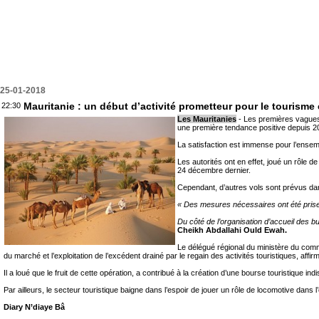
25-01-2018
Mauritanie : un début d’activité prometteur pour le tourisme
22:30
Les Mauritanies
- Les premières vagues 
une première tendance positive depuis 2007
La satisfaction est immense pour l’ensemb
Les autorités ont en effet, joué un rôle 
24 décembre dernier.
Cependant, d’autres vols sont prévus dans
« Des mesures nécessaires ont été prises
Du côté de l’organisation d’accueil des bu
Cheikh Abdallahi Ould Ewah.
Le délégué régional du ministère du comm
du marché et l’exploitation de l’excédent drainé par le regain des activités touristiques, aff
Il a loué que le fruit de cette opération, a contribué à la création d’une bourse touristique ind
Par ailleurs, le secteur touristique baigne dans l’espoir de jouer un rôle de locomotive dans 
Diary N’diaye Bâ