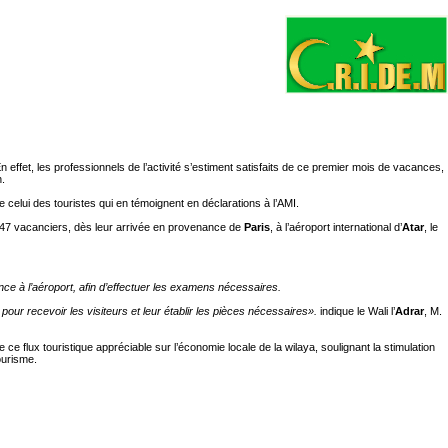
En effet, les professionnels de l’activité s’estiment satisfaits de ce premier mois de vacances,
n.
celui des touristes qui en témoignent en déclarations à l’
AMI
.
e 147 vacanciers, dès leur arrivée en provenance de
Paris
, à l’aéroport international d’
Atar
, le
e à l’aéroport, afin d’effectuer les examens nécessaires.
 pour recevoir les visiteurs et leur établir les pièces nécessaires».
indique le Wali l’
Adrar
, M.
e ce flux touristique appréciable sur l’économie locale de la wilaya, soulignant la stimulation
ourisme.