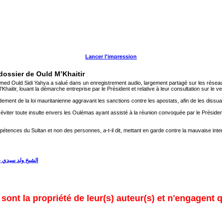
Lancer l'impression
 dossier de Ould M’Khaitir
d Ould Sidi Yahya a salué dans un enregistrement audio, largement partagé sur les réseaux soc
tir, louant la démarche entreprise par le Président et relative à leur consultation sur le verd
ndement de la loi mauritanienne aggravant les sanctions contre les apostats, afin de les dissuad
éviter toute insulte envers les Oulémas ayant assisté à la réunion convoquée par le Président
pétences du Sultan et non des personnes, a-t-il dit, mettant en garde contre la mauvaise int
الشيخ ولد سيدي ي
ont la propriété de leur(s) auteur(s) et n'engagent q