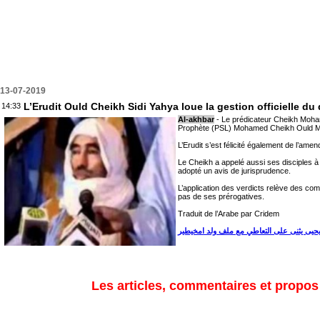
13-07-2019
L’Erudit Ould Cheikh Sidi Yahya loue la gestion officielle du
14:33
Al-akhbar
- Le prédicateur Cheikh Mohame
Prophète (PSL) Mohamed Cheikh Ould M’Khai
L’Erudit s’est félicité également de l’ame
Le Cheikh a appelé aussi ses disciples à 
adopté un avis de jurisprudence.
L’application des verdicts relève des com
pas de ses prérogatives.
Traduit de l’Arabe par Cridem
حيى يثنى على التعاطي مع ملف ولد امخيطير
Les articles, commentaires et propos s