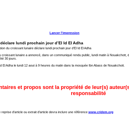
Lancer l'impression
éclare lundi prochain jour d’El Id El Adha
on du croissant lunaire déclare lundi prochain jour d’El Id El Adha
 croissant lunaire a annoncé, dans un communiqué rendu public, lundi matin à Nouakchott, don
té 30 jours.
’El Id El Adha le lundi 12 aout à 9 heures du matin dans la mosquée Ibn Abass de Nouakchott.
taires et propos sont la propriété de leur(s) auteur(s
responsabilité
 reprise d'article ou extrait d'article devra inclure une référence
www.cridem.org