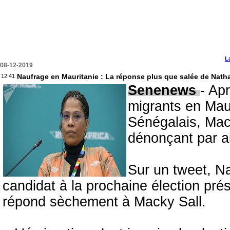
L
08-12-2019
Naufrage en Mauritanie : La réponse plus que salée de Natha
12:41
Senenews
- Ap
migrants en Maur
Sénégalais, Mack
dénonçant par ai
Sur un tweet, Na
candidat à la prochaine élection pré
répond sèchement à Macky Sall.