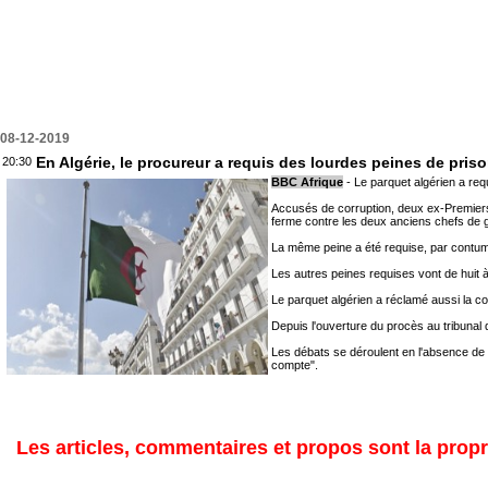
08-12-2019
En Algérie, le procureur a requis des lourdes peines de pri
20:30
BBC Afrique
- Le parquet algérien a re
Accusés de corruption, deux ex-Premiers
ferme contre les deux anciens chefs de
La même peine a été requise, par contuma
Les autres peines requises vont de huit 
Le parquet algérien a réclamé aussi la co
Depuis l'ouverture du procès au tribunal 
Les débats se déroulent en l'absence de 
compte".
Les articles, commentaires et propos sont la propri