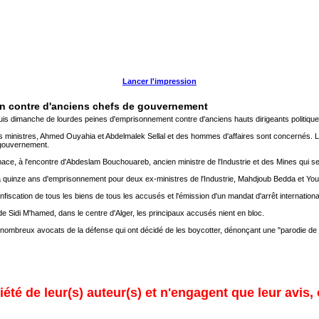
Lancer l'impression
son contre d'anciens chefs de gouvernement
quis dimanche de lourdes peines d'emprisonnement contre d'anciens hauts dirigeants politiqu
 ministres, Ahmed Ouyahia et Abdelmalek Sellal et des hommes d'affaires sont concernés. L
 gouvernement.
ce, à l'encontre d'Abdeslam Bouchouareb, ancien ministre de l'Industrie et des Mines qui se 
à quinze ans d'emprisonnement pour deux ex-ministres de l'Industrie, Mahdjoub Bedda et You
nfiscation de tous les biens de tous les accusés et l'émission d'un mandat d'arrêt internatio
de Sidi M'hamed, dans le centre d'Alger, les principaux accusés nient en bloc.
nombreux avocats de la défense qui ont décidé de les boycotter, dénonçant une "parodie de j
été de leur(s) auteur(s) et n'engagent que leur avis, 