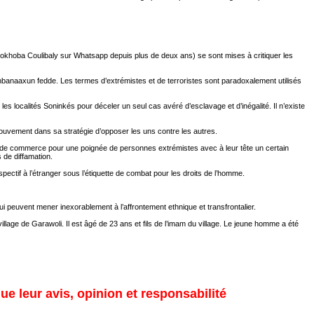
Diokhoba Coulibaly sur Whatsapp depuis plus de deux ans) se sont mises à critiquer les
anbanaaxun fedde. Les termes d’extrémistes et de terroristes sont paradoxalement utilisés
les localités Soninkés pour déceler un seul cas avéré d’esclavage et d’inégalité. Il n’existe
ouvement dans sa stratégie d’opposer les uns contre les autres.
ds de commerce pour une poignée de personnes extrémistes avec à leur tête un certain
 de diffamation.
pectif à l’étranger sous l’étiquette de combat pour les droits de l’homme.
peuvent mener inexorablement à l’affrontement ethnique et transfrontalier.
lage de Garawoli. Il est âgé de 23 ans et fils de l’imam du village. Le jeune homme a été
ue leur avis, opinion et responsabilité