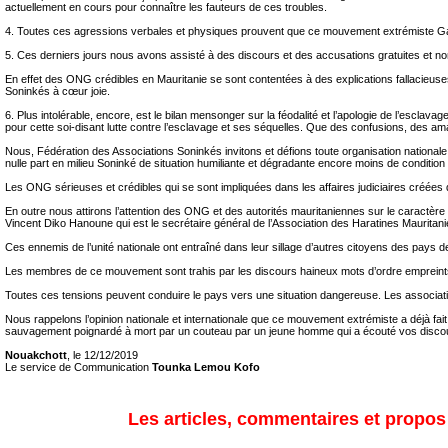
actuellement en cours pour connaître les fauteurs de ces troubles.
4. Toutes ces agressions verbales et physiques prouvent que ce mouvement extrémiste Ganb
5. Ces derniers jours nous avons assisté à des discours et des accusations gratuites et non
En effet des ONG crédibles en Mauritanie se sont contentées à des explications fallacieuse
Soninkés à cœur joie.
6. Plus intolérable, encore, est le bilan mensonger sur la féodalité et l’apologie de l’es
pour cette soi-disant lutte contre l’esclavage et ses séquelles. Que des confusions, des ama
Nous, Fédération des Associations Soninkés invitons et défions toute organisation nationale et
nulle part en milieu Soninké de situation humiliante et dégradante encore moins de condition d
Les ONG sérieuses et crédibles qui se sont impliquées dans les affaires judiciaires créée
En outre nous attirons l’attention des ONG et des autorités mauritaniennes sur le caractè
Vincent Diko Hanoune qui est le secrétaire général de l’Association des Haratines Maurita
Ces ennemis de l’unité nationale ont entraîné dans leur sillage d’autres citoyens des pays de
Les membres de ce mouvement sont trahis par les discours haineux mots d’ordre empreints
Toutes ces tensions peuvent conduire le pays vers une situation dangereuse. Les associati
Nous rappelons l’opinion nationale et internationale que ce mouvement extrémiste a déjà fait
sauvagement poignardé à mort par un couteau par un jeune homme qui a écouté vos disco
Nouakchott
, le 12/12/2019
Le service de Communication
Tounka Lemou Kofo
Les articles, commentaires et propos s