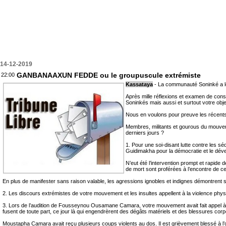
14-12-2019
GANBANAAXUN FEDDE ou le groupuscule extrémiste
22:00
Kassataya
- La communauté Soninké a lo
Après mille réflexions et examen de cons
Soninkés mais aussi et surtout votre obje
Nous en voulons pour preuve les récents 
Membres, militants et gourous du mouveme
derniers jours ?
1. Pour une soi-disant lutte contre les
Guidimakha pour la démocratie et le dév
N’eut été l’intervention prompt et rapi
de mort sont proférées à l’encontre de 
En plus de manifester sans raison valable, les agressions ignobles et indignes démontrent
2. Les discours extrémistes de votre mouvement et les insultes appellent à la violence phy
3. Lors de l’audition de Fousseynou Ousamane Camara, votre mouvement avait fait appel à c
fusent de toute part, ce jour là qui engendrèrent des dégâts matériels et des blessures cor
Moustapha Camara avait reçu plusieurs coups violents au dos. Il est grièvement blessé à l