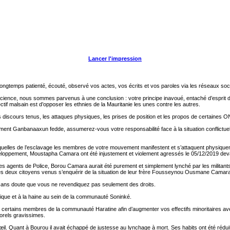
Lancer l'impression
ngtemps patienté, écouté, observé vos actes, vos écrits et vos paroles via les réseaux soc
cience, nous sommes parvenus à une conclusion : votre principe inavoué, entaché d’esprit de
ctif malsain est d’opposer les ethnies de la Mauritanie les unes contre les autres.
discours tenus, les attaques physiques, les prises de position et les propos de certaines ON
nt Ganbanaaxun fedde, assumerez-vous votre responsabilité face à la situation conflictuelle
 séquelles de l’esclavage les membres de votre mouvement manifestent et s’attaquent physiq
eloppement, Moustapha Camara ont été injustement et violement agressés le 05/12/2019 dev
de des agents de Police, Borou Camara aurait été purement et simplement lynché par les mil
ces deux citoyens venus s’enquérir de la situation de leur frère Fousseynou Ousmane Cama
 sans doute que vous ne revendiquez pas seulement des droits.
sique et à la haine au sein de la communauté Soninké.
ertains membres de la communauté Haratine afin d’augmenter vos effectifs minoritaires avec
porels gravissimes.
’œil. Quant à Bourou il avait échappé de justesse au lynchage à mort. Ses habits ont été ré