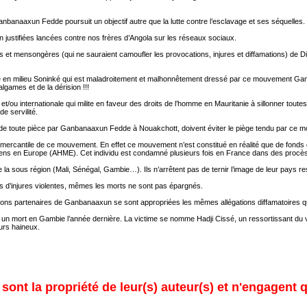
anaaxun Fedde poursuit un objectif autre que la lutte contre l’esclavage et ses séquelles.
 justifiées lancées contre nos frères d’Angola sur les réseaux sociaux.
s et mensongères (qui ne sauraient camoufler les provocations, injures et diffamations) de 
clavage en milieu Soninké qui est maladroitement et malhonnêtement dressé par ce mouvement G
lgames et de la dérision !!!
/ou internationale qui milite en faveur des droits de l’homme en Mauritanie à sillonner toutes 
e servilité.
s de toute pièce par Ganbanaaxun Fedde à Nouakchott, doivent éviter le piège tendu par ce m
re mercantile de ce mouvement. En effet ce mouvement n’est constitué en réalité que de fon
niens en Europe (AHME). Cet individu est condamné plusieurs fois en France dans des procès
 la sous région (Mali, Sénégal, Gambie…). Ils n’arrêtent pas de ternir l’image de leur pays res
 d’injures violentes, mêmes les morts ne sont pas épargnés.
ons partenaires de Ganbanaaxun se sont appropriées les mêmes allégations diffamatoires qui 
 un mort en Gambie l’année dernière. La victime se nomme Hadji Cissé, un ressortissant du vil
urs haineux.
ont la propriété de leur(s) auteur(s) et n'engagent q