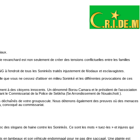
iaux.
 revanchard est non seulement de créer des tensions conflictuelles entre les familles
G à l’endroit de tous les Soninkés traités injustement de féodaux et esclavagistes.
 que vous ne cessez d’attiser en milieu Soninké et les différentes provocations de ces
uement à des citoyens innocents. Un dénommé Borou Camara et le président de l’association
ant le Commissariat de la Police de Sebkha (5e Arrondissement de Nouakchott ).
itants déchaînés de votre groupuscule. Nous détenons également des preuves où des menaces
ra, convoqué au commissariat.
 des slogans de haine contre les Soninkés. Ce sont les mots « tuez-les » et injures qui
duits en lambeaux et son véhicule endommagé pour ne pas dire saccagé. Une plainte est