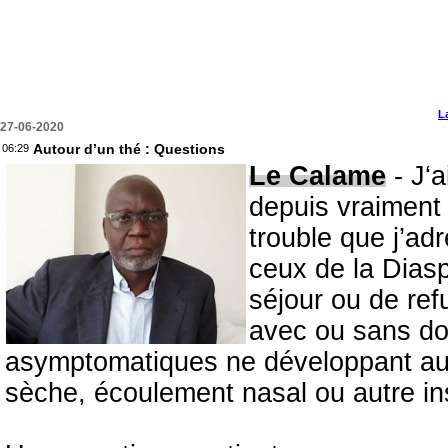
L
27-06-2020
Autour d’un thé : Questions
06:29
Le Calame
- J‘a
depuis vraiment
trouble que j’ad
ceux de la Diasp
séjour ou de refu
avec ou sans domi
asymptomatiques ne développant aucu
sèche, écoulement nasal ou autre ins