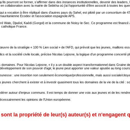
’ils pourront se former, s’affirmer dans des instances institutionnelles, devenir des leaders, 
 en collaboration avec la mairie de Sebkha où j’ai l’opportunité d’être associé à toutes les que
qui a vocation à être répliqué dans d’autres pays du Sahel, est piloté par un consortium d
 mauritanienne Ecodev et l’association espagnole APS.
 Walo, Djwéol, Kaédi (Gorgol) et la commune de Noisy-le-Sec. Ce programme est financé à hau
s catholique France.
vre de la stratégie « 100 % Lien social » de l’AFD, qui prévoit que les jeunes, maillons essent
ublics et la société civile locale, précise Nicolas Lejosne, la logique d’un programme concert
 domaines. Pour Nicolas Lejosne, « il y a un double aspect transformationnel dans Graine de ci
le développement de son pouvoir d’agir, le jeune peut apporter une valeur ajoutée au long cour
 la jeunesse : une insertion non seulement économique/professionnelle, mais aussi sociale/cito
 jeunes cherchent à exister et à investir quasiment tous les domaines de la vie de la cité :
édérer autour d’enjeux communs. Il est temps de donner une voix aux jeunes et de les rendre
 nécessairement les opinions de l’Union européenne.
ont la propriété de leur(s) auteur(s) et n'engagent q