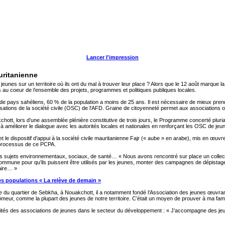
Lancer l'impression
uritanienne
unes sur un territoire où ils ont du mal à trouver leur place ? Alors que le 12 août marque l
s au coeur de l’ensemble des projets, programmes et politiques publiques locales.
pays sahéliens, 60 % de la population a moins de 25 ans. Il est nécessaire de mieux prendr
sations de la société civile (OSC) de l'AFD. Graine de citoyenneté permet aux associations ou
chott, lors d’une assemblée plénière constitutive de trois jours, le Programme concerté plur
et à améliorer le dialogue avec les autorités locales et nationales en renforçant les OSC de 
t le dispositif d’appui à la société civile mauritanienne Fajr (« aube » en arabe), mis en œ
 processus de ce PCPA.
des sujets environnementaux, sociaux, de santé… « Nous avons rencontré sur place un collectif
commune pour qu’ils puissent être utilisés par les jeunes, monter des campagnes de dépistage
aire… »
s populations « La relève de demain »
 quartier de Sebkha, à Nouakchott, il a notamment fondé l’Association des jeunes œuvrant 
eur, comme la plupart des jeunes de notre territoire. C’était un moyen de prouver à ma famill
tés des associations de jeunes dans le secteur du développement : « J’accompagne des jeunes