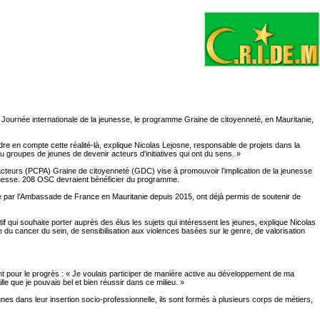
a Journée internationale de la jeunesse, le programme Graine de citoyenneté, en Mauritanie,
e en compte cette réalité-là, explique Nicolas Lejosne, responsable de projets dans la
 groupes de jeunes de devenir acteurs d'initiatives qui ont du sens. »
iacteurs (PCPA) Graine de citoyenneté (GDC) vise à promouvoir l’implication de la jeunesse
jeunesse. 208 OSC devraient bénéficier du programme.
uvre par l’Ambassade de France en Mauritanie depuis 2015, ont déjà permis de soutenir de
 qui souhaite porter auprès des élus les sujets qui intéressent les jeunes, explique Nicolas
 du cancer du sein, de sensibilisation aux violences basées sur le genre, de valorisation
pour le progrès : « Je voulais participer de manière active au développement de ma
e que je pouvais bel et bien réussir dans ce milieu. »
 dans leur insertion socio-professionnelle, ils sont formés à plusieurs corps de métiers,