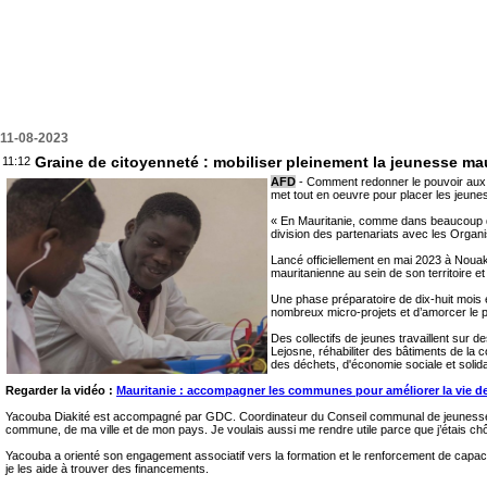
11-08-2023
Graine de citoyenneté : mobiliser pleinement la jeunesse ma
11:12
AFD
- Comment redonner le pouvoir aux je
met tout en oeuvre pour placer les jeune
« En Mauritanie, comme dans beaucoup de 
division des partenariats avec les Organi
Lancé officiellement en mai 2023 à Nouak
mauritanienne au sein de son territoire 
Une phase préparatoire de dix-huit mois e
nombreux micro-projets et d’amorcer le
Des collectifs de jeunes travaillent sur 
Lejosne, réhabiliter des bâtiments de la 
des déchets, d'économie sociale et solid
Regarder la vidéo :
Mauritanie : accompagner les communes pour améliorer la vie de
Yacouba Diakité est accompagné par GDC. Coordinateur du Conseil communal de jeunesse du
commune, de ma ville et de mon pays. Je voulais aussi me rendre utile parce que j’étais chôm
Yacouba a orienté son engagement associatif vers la formation et le renforcement de capaci
je les aide à trouver des financements.