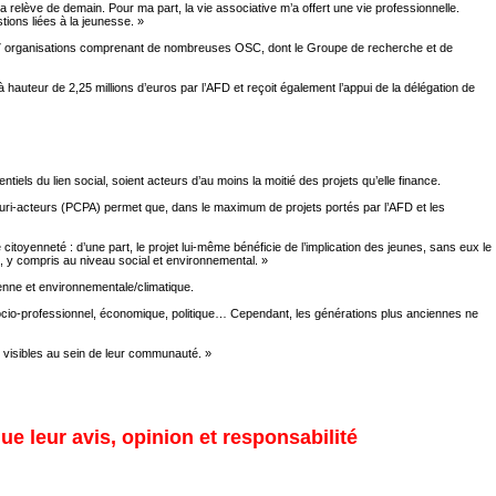
la relève de demain. Pour ma part, la vie associative m’a offert une vie professionnelle.
stions liées à la jeunesse. »
e 47 organisations comprenant de nombreuses OSC, dont le Groupe de recherche et de
teur de 2,25 millions d’euros par l’AFD et reçoit également l’appui de la délégation de
iels du lien social, soient acteurs d’au moins la moitié des projets qu’elle finance.
é pluri-acteurs (PCPA) permet que, dans le maximum de projets portés par l’AFD et les
toyenneté : d’une part, le projet lui-même bénéficie de l’implication des jeunes, sans eux le
s, y compris au niveau social et environnemental. »
yenne et environnementale/climatique.
 socio-professionnel, économique, politique… Cependant, les générations plus anciennes ne
 visibles au sein de leur communauté. »
ue leur avis, opinion et responsabilité