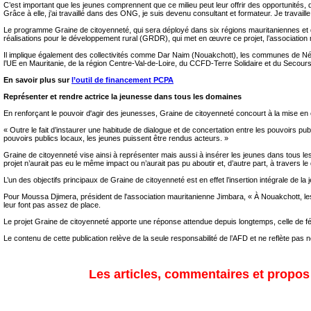
C’est important que les jeunes comprennent que ce milieu peut leur offrir des opportunités, qu
Grâce à elle, j’ai travaillé dans des ONG, je suis devenu consultant et formateur. Je travaille
Le programme Graine de citoyenneté, qui sera déployé dans six régions mauritaniennes et 
réalisations pour le développement rural (GRDR), qui met en œuvre ce projet, l’association
Il implique également des collectivités comme Dar Naim (Nouakchott), les communes de Néré
l’UE en Mauritanie, de la région Centre-Val-de-Loire, du CCFD-Terre Solidaire et du Secour
En savoir plus sur
l’outil de financement PCPA
Représenter et rendre actrice la jeunesse dans tous les domaines
En renforçant le pouvoir d'agir des jeunesses, Graine de citoyenneté concourt à la mise en œu
« Outre le fait d’instaurer une habitude de dialogue et de concertation entre les pouvoirs p
pouvoirs publics locaux, les jeunes puissent être rendus acteurs. »
Graine de citoyenneté vise ainsi à représenter mais aussi à insérer les jeunes dans tous les
projet n’aurait pas eu le même impact ou n’aurait pas pu aboutir et, d’autre part, à travers 
L’un des objectifs principaux de Graine de citoyenneté est en effet l’insertion intégrale de
Pour Moussa Djimera, président de l'association mauritanienne Jimbara, « À Nouakchott, les
leur font pas assez de place.
Le projet Graine de citoyenneté apporte une réponse attendue depuis longtemps, celle de f
Le contenu de cette publication relève de la seule responsabilité de l’AFD et ne reflète pas
Les articles, commentaires et propos s