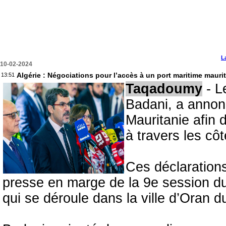
L
10-02-2024
Algérie : Négociations pour l’accès à un port maritime mauri
13:51
Taqadoumy
- L
Badani, a annon
Mauritanie afin 
à travers les cô
Ces déclarations
presse en marge de la 9e session du
qui se déroule dans la ville d’Oran du