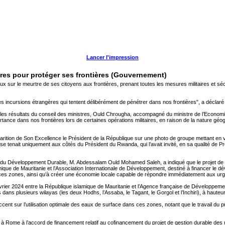
Lancer l'impression
aires pour protéger ses frontières (Gouvernement)
ux sur le meurtre de ses citoyens aux frontières, prenant toutes les mesures militaires et sécu
s incursions étrangères qui tentent délibérément de pénétrer dans nos frontières", a déclaré
les résultats du conseil des ministres, Ould Chrougha, accompagné du ministre de l’Econ
ance dans nos frontières lors de certaines opérations militaires, en raison de la nature géog
rition de Son Excellence le Président de la République sur une photo de groupe mettant en ve
se tenait uniquement aux côtés du Président du Rwanda, qui l’avait invité, en sa qualité de Pr
 du Développement Durable, M. Abdessalam Ould Mohamed Saleh, a indiqué que le projet de loi p
amique de Mauritanie et l’Association Internationale de Développement, destiné à financer le d
ces zones, ainsi qu’à créer une économie locale capable de répondre immédiatement aux ur
1 février 2024 entre la République islamique de Mauritanie et l’Agence française de Développeme
ans plusieurs wilayas (les deux Hodhs, l’Assaba, le Tagant, le Gorgol et l’Inchiri), à hauteur
’accent sur l’utilisation optimale des eaux de surface dans ces zones, notant que le travail du
024 à Rome à l’accord de financement relatif au cofinancement du projet de gestion durable de