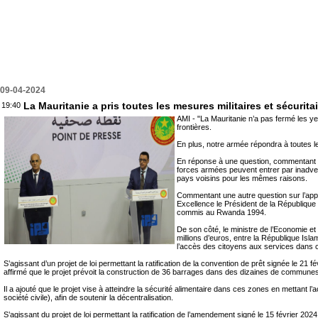
09-04-2024
La Mauritanie a pris toutes les mesures militaires et sécurit
19:40
AMI - "La Mauritanie n’a pas fermé les ye
frontières.
En plus, notre armée répondra à toutes le
En réponse à une question, commentant 
forces armées peuvent entrer par inadvert
pays voisins pour les mêmes raisons.
Commentant une autre question sur l’appa
Excellence le Président de la République 
commis au Rwanda 1994.
De son côté, le ministre de l’Economie et
millions d’euros, entre la République Isl
l’accès des citoyens aux services dans 
S’agissant d’un projet de loi permettant la ratification de la convention de prêt signée le 2
affirmé que le projet prévoit la construction de 36 barrages dans des dizaines de communes d
Il a ajouté que le projet vise à atteindre la sécurité alimentaire dans ces zones en mettant l
société civile), afin de soutenir la décentralisation.
S’agissant du projet de loi permettant la ratification de l’amendement signé le 15 février 2