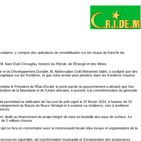
ritaires, y compris des opérations de sensibilisation sur les risque de franchir les
 M. Nani Ould Chrougha, ministre du Pétrole, de l’Énergie et des Mines.
omie et du Développement Durable, M. Abdessalam Ould Mohamed Saleh, a souligné que des
raphique sur les frontières, et que notre armée peut pénétrer dans les frontières d’autres
dette le Président de l’État d’Israël, le porte-parole du gouvernement a déclaré que Son
ésident de la Mauritanie et de l’Union africaine, à assister à la commémoration du génocide
ermettant la ratification de l’accord de prêt signé le 22 février 2024, à hauteur de 33
éveloppement du Bassin du fleuve Sénégal et à soutenir sa résilience, vise à améliorer
gences.
nt, dédié au financement du projet intégré de mise en bouteille des eaux de surface, il a
 de 5 millions d’euros.
 projet se fera en concertation avec la communauté locale (élus locaux et organisations de la
s ressources naturelles, de transformation municipale et d’organisation des producteurs