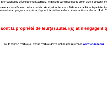
nternational de développement agricole, le ministre a indiqué que le projet vise à soutenir le
ermettant la ratification de l’accord de prêt signé le 1er mars 2024 entre la République islam
ration relative au programme spécial d’appui à la résilience des communautés rurales au Hodh 
ont la propriété de leur(s) auteur(s) et n'engagent q
Toute reprise d'article ou extrait d'article devra inclure une référence
www.cridem.org