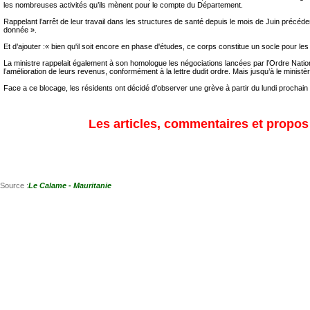
les nombreuses activités qu’ils mènent pour le compte du Département.
Rappelant l’arrêt de leur travail dans les structures de santé depuis le mois de Juin précéde
donnée ».
Et d’ajouter :« bien qu'il soit encore en phase d'études, ce corps constitue un socle pour l
La ministre rappelait également à son homologue les négociations lancées par l’Ordre Nati
l’amélioration de leurs revenus, conformément à la lettre dudit ordre. Mais jusqu’à le minis
Face a ce blocage, les résidents ont décidé d’observer une grève à partir du lundi prochain (
Les articles, commentaires et propos s
Source :
Le Calame - Mauritanie