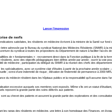
Lancer l'impression
crise de nerfs
vendications satisfaites, les résidents en médecine écrivent à la ministre de la Santé sur fon
re lettre adressée par le Bureau du syndicat National des Médecins Résidents (SNMR) à la min
uverture du syndicat à toutes les propositions du Département de nature à faciliter l’accès de
iées de « fondamentales » : recrutement direct dans la Fonction publique à la fin de la form
ésidents, avec des objectifs pédagogiques bien définis année par année ; ouvrir la voie pour
té de médecine ; participation du délégué du SNMR à la réunion des chefs des départements 
 les spécialisations, avec un système clair d'études à partir de la prochaine année scolaire ; 
nuelle ; octroi d’une indemnité de risque ; élévation de l'indemnité de permanence à 2000 MRU
nce du médecin-résident dans les hôpitaux publics et la responsabilité qu'il assume dans l'am
alisation excessive auxquels ses membres sont exposés. Même s’ils ont un statut d’étudiant, 
els reposent la grande partie des soins délivrés aux patients.
, sont au chevet des patients et assurent la grande partie des explorations et des consultatio
t les rangs des résidents en médecine, une lettre à son homologue des Finances, en évoquant 