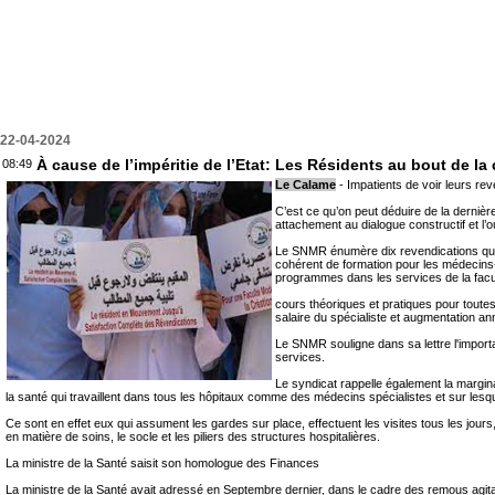
22-04-2024
À cause de l’impéritie de l’Etat: Les Résidents au bout de la 
08:49
Le Calame
- Impatients de voir leurs re
C’est ce qu’on peut déduire de la derniè
attachement au dialogue constructif et l’o
Le SNMR énumère dix revendications qualif
cohérent de formation pour les médecins-r
programmes dans les services de la facul
cours théoriques et pratiques pour toutes
salaire du spécialiste et augmentation an
Le SNMR souligne dans sa lettre l'importa
services.
Le syndicat rappelle également la margin
la santé qui travaillent dans tous les hôpitaux comme des médecins spécialistes et sur lesqu
Ce sont en effet eux qui assument les gardes sur place, effectuent les visites tous les jours
en matière de soins, le socle et les piliers des structures hospitalières.
La ministre de la Santé saisit son homologue des Finances
La ministre de la Santé avait adressé en Septembre dernier, dans le cadre des remous agitan