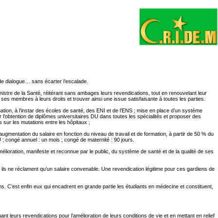
d de dialogue… sans écarter l’escalade.
istre de la Santé, réitérant sans ambages leurs revendications, tout en renouvelant leur
 ses membres à leurs droits et trouver ainsi une issue satisfaisante à toutes les parties.
ation, à l’instar des écoles de santé, des ENI et de l’ENS ; mise en place d’un système
 l’obtention de diplômes universitaires DU dans toutes les spécialités et proposer des
sur les mutations entre les hôpitaux ;
augmentation du salaire en fonction du niveau de travail et de formation, à partir de 50 % du
 ; congé annuel : un mois ; congé de maternité : 90 jours.
élioration, manifeste et reconnue par le public, du système de santé et de la qualité de ses
ils ne réclament qu’un salaire convenable. Une revendication légitime pour ces gardiens de
ns. C’est enfin eux qui encadrent en grande partie les étudiants en médecine et constituent,
leurs revendications pour l’amélioration de leurs conditions de vie et en mettant en relief