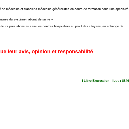
aculté de médecine et d’anciens médecins généralistes en cours de formation dans une spécialité
umaines du système national de santé ».
eurs prestations au sein des centres hospitaliers au profit des citoyens, en échange de
ue leur avis, opinion et responsabilité
| Libre Expression
| Lus : 8846