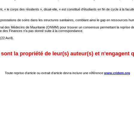
nt, « le corps des résidents », disait-elle, « est constitué d’étudiants en fin de cycle à la f
es prestations de soins dans les structures sanitaires, comblant ainsi le gap en ressources h
onal des Médecins de Mauritanie (ONMM) pour trouver un consensus permettant la reprise de l
tère des Finances n’a pas donné suite à la correspondance.
22 Avril).
ont la propriété de leur(s) auteur(s) et n'engagent q
Toute reprise d'article ou extrait d'article devra inclure une référence
www.cridem.org