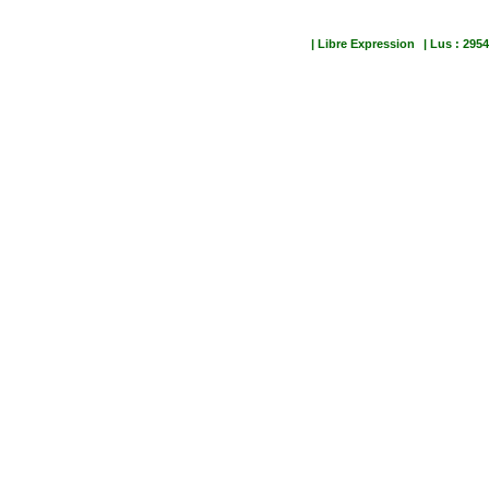
| Libre Expression
| Lus : 2954