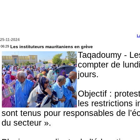
L
25-11-2024
Les instituteurs mauritaniens en grève
06:29
Taqadoumy - Les
compter de lund
jours.
Objectif : prote
les restrictions
sont tenus pour responsables de l’é
du secteur ».