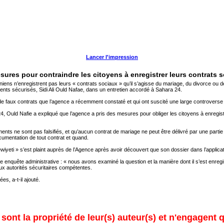
Lancer l'impression
ures pour contraindre les citoyens à enregistrer leurs contrats 
niens n’enregistrent pas leurs « contrats sociaux » qu’il s’agisse du mariage, du divorce ou de
ents sécurisés, Sidi Ali Ould Nafae, dans un entretien accordé à Sahara 24.
e faux contrats que l’agence a récemment constaté et qui ont suscité une large controverse
, Ould Nafie a expliqué que l’agence a pris des mesures pour obliger les citoyens à enregist
uments ne sont pas falsifiés, et qu’aucun contrat de mariage ne peut être délivré par une part
umentation de tout contrat et quand.
ewiyeti » s’est plaint auprès de l’Agence après avoir découvert que son dossier dans l’applicati
ne enquête administrative : « nous avons examiné la question et la manière dont il s’est enregi
ux autorités sécuritaires compétentes.
es, a-t-il ajouté.
ont la propriété de leur(s) auteur(s) et n'engagent q