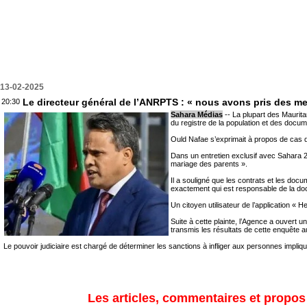
13-02-2025
Le directeur général de l’ANRPTS : « nous avons pris des mes
20:30
Sahara Médias
-- La plupart des Maurita
du registre de la population et des docum
Ould Nafae s’exprimait à propos de cas d
Dans un entretien exclusif avec Sahara 24
mariage des parents ».
Il a souligné que les contrats et les doc
exactement qui est responsable de la doc
Un citoyen utilisateur de l’application « H
Suite à cette plainte, l’Agence a ouvert u
transmis les résultats de cette enquête a
Le pouvoir judiciaire est chargé de déterminer les sanctions à infliger aux personnes impliqué
Les articles, commentaires et propos s