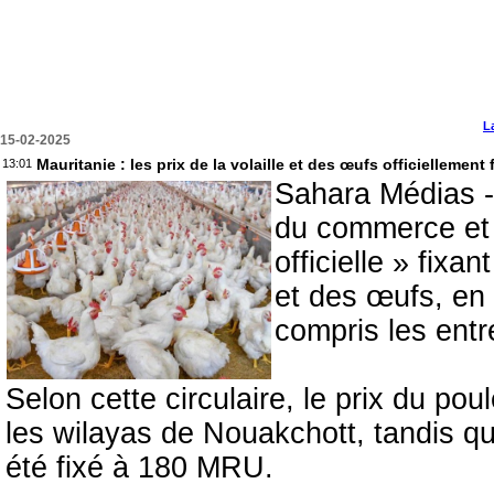
L
15-02-2025
Mauritanie : les prix de la volaille et des œufs officiellemen
13:01
Sahara Médias - 
du commerce et d
officielle » fixa
et des œufs, en 
compris les entr
Selon cette circulaire, le prix du p
les wilayas de Nouakchott, tandis qu
été fixé à 180 MRU.