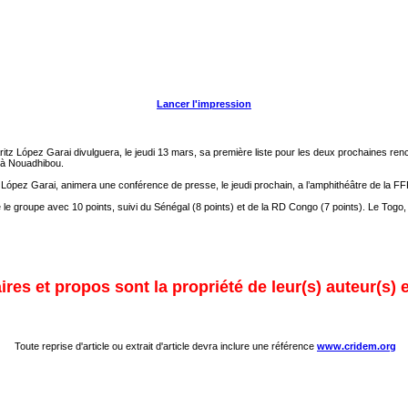
Lancer l'impression
 Aritz López Garai divulguera, le jeudi 13 mars, sa première liste pour les deux prochaines 
 à Nouadhibou.
ritz López Garai, animera une conférence de presse, le jeudi prochain, a l’amphithéâtre de la 
e groupe avec 10 points, suivi du Sénégal (8 points) et de la RD Congo (7 points). Le Togo, a
res et propos sont la propriété de leur(s) auteur(s) 
Toute reprise d'article ou extrait d'article devra inclure une référence
www.cridem.org