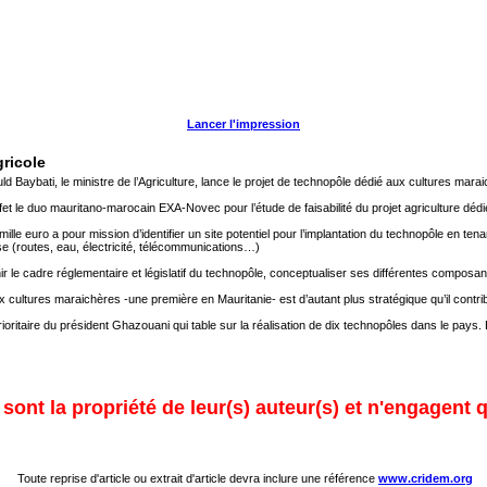
Lancer l'impression
gricole
aybati, le ministre de l’Agriculture, lance le projet de technopôle dédié aux cultures maraich
effet le duo mauritano-marocain EXA-Novec pour l’étude de faisabilité du projet agriculture dé
le euro a pour mission d’identifier un site potentiel pour l’implantation du technopôle en ten
se (routes, eau, électricité, télécommunications…)
 le cadre réglementaire et législatif du technopôle, conceptualiser ses différentes composan
x cultures maraichères -une première en Mauritanie- est d’autant plus stratégique qu’il cont
prioritaire du président Ghazouani qui table sur la réalisation de dix technopôles dans le 
ont la propriété de leur(s) auteur(s) et n'engagent q
Toute reprise d'article ou extrait d'article devra inclure une référence
www.cridem.org