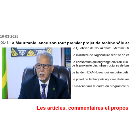
10-03-2025
La Mauritanie lance son tout premier projet de technopôle a
00:47
Le Quotidien de Nouakchott - Memmé Ould B
Le ministère de l’Agriculture recrute en 
Le consortium qui engrange environ 150 mil
de la proximité des infrastructures de ba
Le tandem EXA-Novec doit en outre définir
Le projet de technopole agricole dédié au
Il s’inscrit dans le cadre du programme 
Les articles, commentaires et propos s