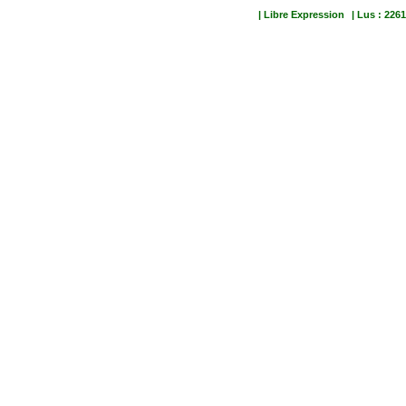
| Libre Expression
| Lus : 2261