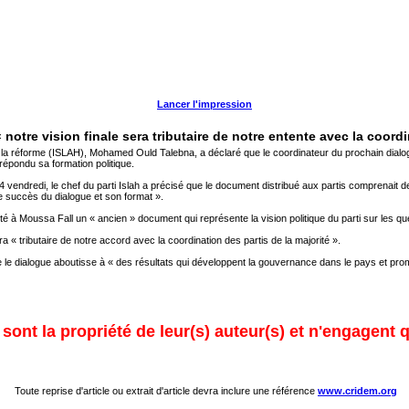
Lancer l'impression
 notre vision finale sera tributaire de notre entente avec la coordi
 la réforme (ISLAH), Mohamed Ould Talebna, a déclaré que le coordinateur du prochain dialog
épondu sa formation politique.
endredi, le chef du parti Islah a précisé que le document distribué aux partis comprenait des 
 succès du dialogue et son format ».
té à Moussa Fall un « ancien » document qui représente la vision politique du parti sur les qu
sera « tributaire de notre accord avec la coordination des partis de la majorité ».
 le dialogue aboutisse à « des résultats qui développent la gouvernance dans le pays et prome
ont la propriété de leur(s) auteur(s) et n'engagent q
Toute reprise d'article ou extrait d'article devra inclure une référence
www.cridem.org