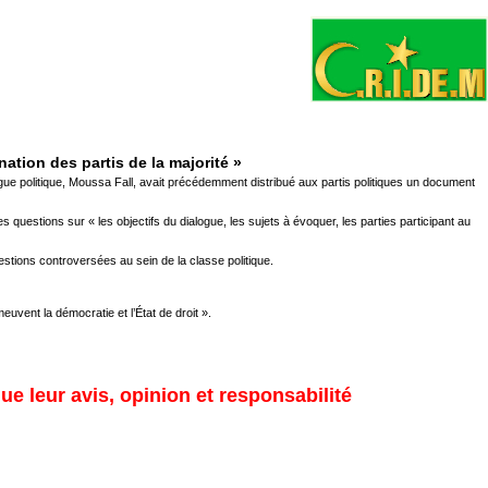
nation des partis de la majorité »
ue politique, Moussa Fall, avait précédemment distribué aux partis politiques un document
questions sur « les objectifs du dialogue, les sujets à évoquer, les parties participant au
estions controversées au sein de la classe politique.
uvent la démocratie et l’État de droit ».
ue leur avis, opinion et responsabilité