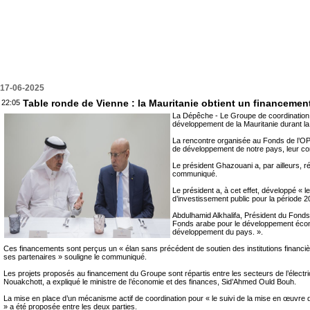
17-06-2025
Table ronde de Vienne : la Mauritanie obtient un financement
22:05
La Dépêche - Le Groupe de coordination a
développement de la Mauritanie durant l
La rencontre organisée au Fonds de l’OP
de développement de notre pays, leur con
Le président Ghazouani a, par ailleurs, r
communiqué.
Le président a, à cet effet, développé « 
d’investissement public pour la période 
Abdulhamid Alkhalifa, Président du Fond
Fonds arabe pour le développement économiq
développement du pays. ».
Ces financements sont perçus un « élan sans précédent de soutien des institutions financièr
ses partenaires » souligne le communiqué.
Les projets proposés au financement du Groupe sont répartis entre les secteurs de l’électrici
Nouakchott, a expliqué le ministre de l’économie et des finances, Sid’Ahmed Ould Bouh.
La mise en place d’un mécanisme actif de coordination pour « le suivi de la mise en œuvre d
» a été proposée entre les deux parties.