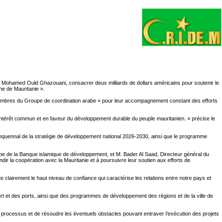
, Mohamed Ould Ghazouani, consacrer deux milliards de dollars américains pour soutenir le
e de Mauritanie ».
 membres du Groupe de coordination arabe « pour leur accompagnement constant des efforts
s l’intérêt commun et en faveur du développement durable du peuple mauritanien. » précise le
quinquennal de la stratégie de développement national 2026-2030, ainsi que le programme
pe de la Banque islamique de développement, et M. Bader Al Saad, Directeur général du
ndir la coopération avec la Mauritanie et à poursuivre leur soutien aux efforts de
 clairement le haut niveau de confiance qui caractérise les relations entre notre pays et
sport et des ports, ainsi que des programmes de développement des régions et de la ville de
du processus et de résoudre les éventuels obstacles pouvant entraver l’exécution des projets