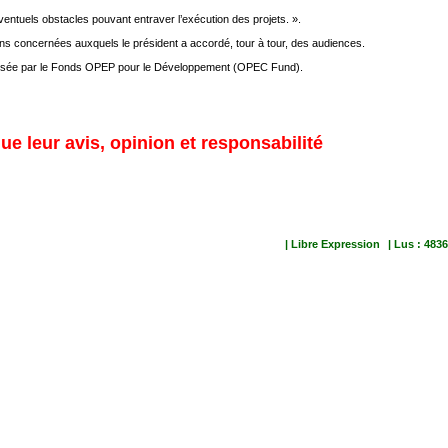
éventuels obstacles pouvant entraver l’exécution des projets. ».
ions concernées auxquels le président a accordé, tour à tour, des audiences.
rganisée par le Fonds OPEP pour le Développement (OPEC Fund).
ue leur avis, opinion et responsabilité
| Libre Expression
| Lus : 4836