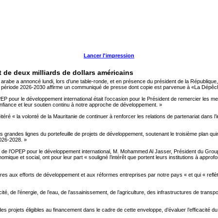
Lancer l'impression
 de deux milliards de dollars américains
rabe a annoncé lundi, lors d’une table-ronde, et en présence du président de la République
a période 2026-2030 affirme un communiqué de presse dont copie est parvenue à «La Dépêch
EP pour le développement international était l’occasion pour le Président de remercier les
fiance et leur soutien continu à notre approche de développement. »
éitéré « la volonté de la Mauritanie de continuer à renforcer les relations de partenariat dan
les grandes lignes du portefeuille de projets de développement, soutenant le troisième plan 
2026-2028. »
s de l’OPEP pour le développement international, M. Mohammed Al Jasser, Président du Grou
ue et social, ont pour leur part « souligné l’intérêt que portent leurs institutions à approfo
es aux efforts de développement et aux réformes entreprises par notre pays « et qui « reflète
té, de l’énergie, de l’eau, de l’assainissement, de l’agriculture, des infrastructures de tran
es projets éligibles au financement dans le cadre de cette enveloppe, d’évaluer l’efficacité 