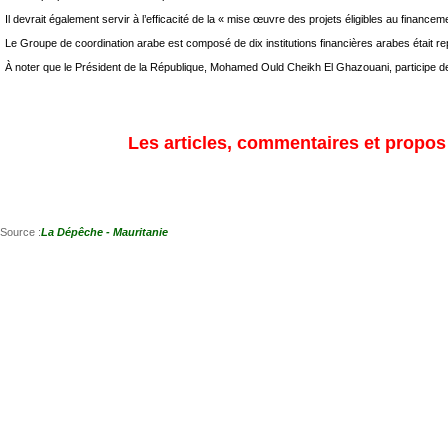
Il devrait également servir à l’efficacité de la « mise œuvre des projets éligibles au financ
Le Groupe de coordination arabe est composé de dix institutions financières arabes était re
À noter que le Président de la République, Mohamed Ould Cheikh El Ghazouani, participe 
Les articles, commentaires et propos s
Source :
La Dépêche - Mauritanie