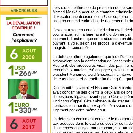
Lors d’une conférence de presse tenue ce sa
ANNONCEURS
Ahmed Meské a accusé la chambre criminelle d
d’exécuter une décision de la Cour suprême, to
position contradictoire dans le traitement du do
L’avocat a soutenu que la juridiction avait déc
pour statuer sur l’affaire, avant d’ordonner par 
jugement. Il estime que cette situation constit
ouvrant la voie, selon ses propos, à d’éventuel
magistrats concernés.
La défense affirme également que les décision
prévoyaient pas la confiscation de l’ensembl
Pourtant, des procédures visant des patrimoine
reprochés » auraient été engagées, selon les a
président Mohamed Ould Ghazouani à intervenir 
de leurs clients et de mettre fin à ce qu’ils qua
De son côté, l’avocat El Hassan Ould Mokhtar 
avait condamné ses clients à deux ans de pris
dispositions légales, avant que la Cour suprê
juridiction d’appel s’était abstenue de statuer.
contradiction manifeste » après l’émission d’u
jugement par cette même cour.
La défense a également contesté le montant de
aux accusés dans le cadre du dossier de la dé
d’anciennes ouguiyas par personne, soit un tot
cinq condamnés concernés. Les avocats récla