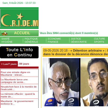
Sam, 8 Août 2026 -
13:37:33
ACCUEIL
Vous êtes 5064 connecté(s) dont 0 membre(s)
SANTÉ
POLITIQUE
ECONOMIE
JUSTICE
CULTURE
HYGIÈNE
GÉNÉRALE
FINANCE
DÉMOCRATIE
SPORTS
09-05-2026 20:18 -
« Détention arbitraire » 
dans le dossier de la décennie dénonce des
/30 jours
+ Lus/7 jours
Pour une retraite digne en
Mauritanie : relever...
La Mauritanie lance une
campagne de semis...
Nouakchott face à la montée de
l’insécurité...
La mémoire effacée : quand la
mairie de...
Mauritanie : le gouvernement
renforce le...