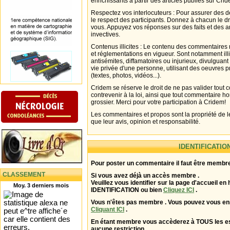
enrichissants à partir des articles publiés sur Cri
Respectez vos interlocuteurs : Pour assurer des d
le respect des participants. Donnez à chacun le d
vous. Appuyez vos réponses sur des faits et des 
invectives.
Contenus illicites : Le contenu des commentaires n
et réglementations en vigueur. Sont notamment illi
antisémites, diffamatoires ou injurieux, divulguant
vie privée d'une personne, utilisant des oeuvres p
(textes, photos, vidéos...).
Cridem se réserve le droit de ne pas valider tout
contrevenir à la loi, ainsi que tout commentaire h
grossier. Merci pour votre participation à Cridem!
Les commentaires et propos sont la propriété de l
que leur avis, opinion et responsabilité.
IDENTIFICATIO
Pour poster un commentaire il faut être membre
CLASSEMENT
Si vous avez déjà un accès membre .
Veuillez vous identifier sur la page d'accueil en 
Moy. 3 derniers mois
IDENTIFICATION ou bien
Cliquez ICI
.
Vous n'êtes pas membre . Vous pouvez vous enr
Cliquant ICI
.
En étant membre vous accèderez à TOUS les 
aucune restriction .