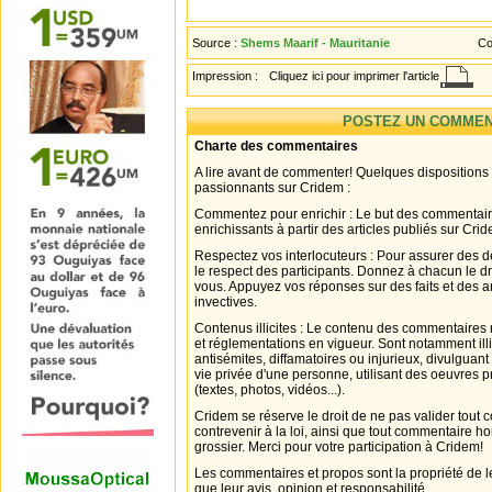
Source :
Shems Maarif - Mauritanie
Co
Impression :
Cliquez ici pour imprimer l'article
POSTEZ UN COMMEN
Charte des commentaires
A lire avant de commenter! Quelques dispositions
passionnants sur Cridem :
Commentez pour enrichir : Le but des commentair
enrichissants à partir des articles publiés sur Cri
Respectez vos interlocuteurs : Pour assurer des d
le respect des participants. Donnez à chacun le d
vous. Appuyez vos réponses sur des faits et des 
invectives.
Contenus illicites : Le contenu des commentaires n
et réglementations en vigueur. Sont notamment illi
antisémites, diffamatoires ou injurieux, divulguant
vie privée d'une personne, utilisant des oeuvres p
(textes, photos, vidéos...).
Cridem se réserve le droit de ne pas valider tout
contrevenir à la loi, ainsi que tout commentaire h
grossier. Merci pour votre participation à Cridem!
Les commentaires et propos sont la propriété de l
que leur avis, opinion et responsabilité.