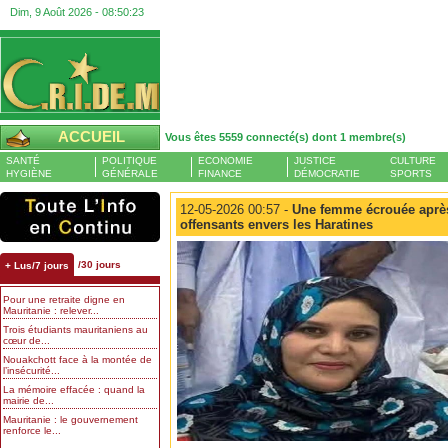
Dim, 9 Août 2026 -
08:50:24
ACCUEIL
Vous êtes 5559 connecté(s) dont 1 membre(s)
SANTÉ
POLITIQUE
ECONOMIE
JUSTICE
CULTURE
HYGIÈNE
GÉNÉRALE
FINANCE
DÉMOCRATIE
SPORTS
12-05-2026 00:57 -
Une femme écrouée après 
offensants envers les Haratines
/30 jours
+ Lus/7 jours
Pour une retraite digne en
Mauritanie : relever...
Trois étudiants mauritaniens au
cœur de...
Nouakchott face à la montée de
l’insécurité...
La mémoire effacée : quand la
mairie de...
Mauritanie : le gouvernement
renforce le...