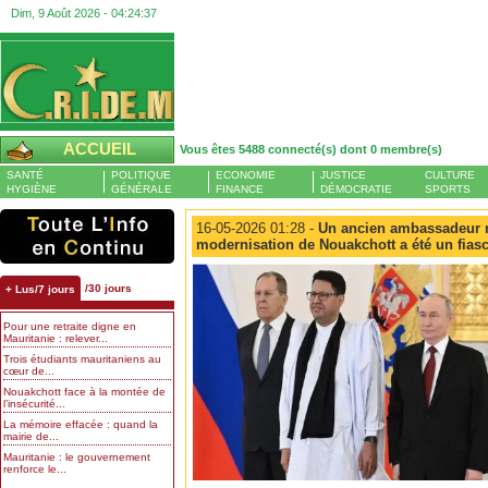
Dim, 9 Août 2026 -
04:24:37
ACCUEIL
Vous êtes 5488 connecté(s) dont 0 membre(s)
SANTÉ
POLITIQUE
ECONOMIE
JUSTICE
CULTURE
HYGIÈNE
GÉNÉRALE
FINANCE
DÉMOCRATIE
SPORTS
16-05-2026 01:28 -
Un ancien ambassadeur ma
modernisation de Nouakchott a été un fias
/30 jours
+ Lus/7 jours
Pour une retraite digne en
Mauritanie : relever...
Trois étudiants mauritaniens au
cœur de...
Nouakchott face à la montée de
l’insécurité...
La mémoire effacée : quand la
mairie de...
Mauritanie : le gouvernement
renforce le...