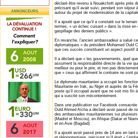
déclaré être revenu à Nouakchott après près d
précisant qu’il avait suivi, pendant son séjour 
ANNONCEURS
autour du projet de modernisation de la capital
Il a ajouté que ce qu’il a constaté sur le terrai
termes, « un échec cuisant » dans la mise en 
gaspillage des deniers publics ».
En revanche, l’ancien ambassadeur a salué ce q
diplomatiques » du président Mohamed Ould C
que ces succès constituent un aspect positif de
Il a déclaré que « les gouvernements, quel que 
assument la responsabilité directe de la vie qu
meilleur ou pour le pire, et non pas directement
que « ceux qui affirment le contraire ne sont p
Le diplomate mauritanien a occupé les foncti
Mauritanie en Irak, au Niger et auprès de la Fé
poste qu’il occupait avant que ne soit mis fin
qui a suscité son mécontentement.
Dans une publication sur Facebook consacrée à
Ould Ahmed Aïcha a déclaré avoir passé de n
des ambassades mauritaniennes sur plusieurs 
(Madrid et Moscou), en Afrique (Dakar et Nia
et en Asie (Bagdad).
Il a ajouté avoir passé près de 14 ans en tant
et plénipotentiaire, précisant qu’il était « l’am