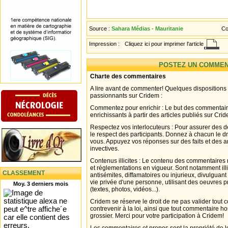
Source :
Sahara Médias - Mauritanie
Co
Impression :
Cliquez ici pour imprimer l'article
POSTEZ UN COMMEN
Charte des commentaires
A lire avant de commenter! Quelques dispositions
passionnants sur Cridem :
Commentez pour enrichir : Le but des commentair
enrichissants à partir des articles publiés sur Cri
Respectez vos interlocuteurs : Pour assurer des d
le respect des participants. Donnez à chacun le d
vous. Appuyez vos réponses sur des faits et des 
invectives.
Contenus illicites : Le contenu des commentaires n
et réglementations en vigueur. Sont notamment illi
CLASSEMENT
antisémites, diffamatoires ou injurieux, divulguant
vie privée d'une personne, utilisant des oeuvres p
Moy. 3 derniers mois
(textes, photos, vidéos...).
Cridem se réserve le droit de ne pas valider tout
contrevenir à la loi, ainsi que tout commentaire h
grossier. Merci pour votre participation à Cridem!