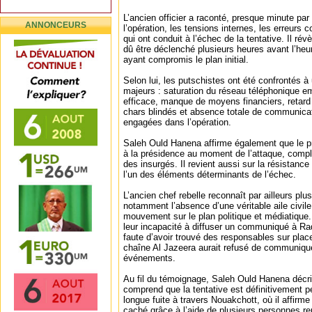
L’ancien officier a raconté, presque minute par
ANNONCEURS
l’opération, les tensions internes, les erreurs
qui ont conduit à l’échec de la tentative. Il r
dû être déclenché plusieurs heures avant l’heu
ayant compromis le plan initial.
Selon lui, les putschistes ont été confrontés 
majeurs : saturation du réseau téléphonique e
efficace, manque de moyens financiers, retard
chars blindés et absence totale de communicat
engagées dans l’opération.
Saleh Ould Hanena affirme également que le pr
à la présidence au moment de l’attaque, compl
des insurgés. Il revient aussi sur la résistan
l’un des éléments déterminants de l’échec.
L’ancien chef rebelle reconnaît par ailleurs plu
notamment l’absence d’une véritable aile civi
mouvement sur le plan politique et médiatique
leur incapacité à diffuser un communiqué à Ra
faute d’avoir trouvé des responsables sur plac
chaîne Al Jazeera aurait refusé de communique
événements.
Au fil du témoignage, Saleh Ould Hanena décri
comprend que la tentative est définitivement
longue fuite à travers Nouakchott, où il affirme
caché grâce à l’aide de plusieurs personnes re