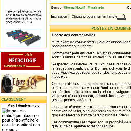
Source :
Shems Maarif - Mauritanie
Co
Impression :
Cliquez ici pour imprimer l'article
POSTEZ UN COMMEN
Charte des commentaires
A lire avant de commenter! Quelques dispositions
passionnants sur Cridem :
Commentez pour enrichir : Le but des commentair
enrichissants à partir des articles publiés sur Cri
Respectez vos interlocuteurs : Pour assurer des d
le respect des participants. Donnez à chacun le d
vous. Appuyez vos réponses sur des faits et des 
invectives.
Contenus illicites : Le contenu des commentaires n
et réglementations en vigueur. Sont notamment illi
antisémites, diffamatoires ou injurieux, divulguant
vie privée d'une personne, utilisant des oeuvres p
CLASSEMENT
(textes, photos, vidéos...).
Moy. 3 derniers mois
Cridem se réserve le droit de ne pas valider tout
contrevenir à la loi, ainsi que tout commentaire h
grossier. Merci pour votre participation à Cridem!
Les commentaires et propos sont la propriété de l
que leur avis, opinion et responsabilité.