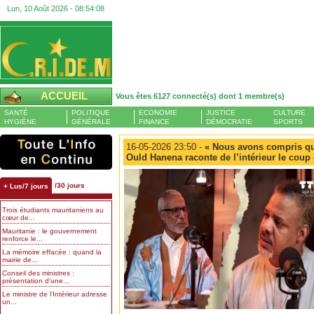
Lun, 10 Août 2026 -
08:54:09
ACCUEIL
Vous êtes 6127 connecté(s) dont 1 membre(s)
SANTÉ
POLITIQUE
ECONOMIE
JUSTICE
CULTURE
HYGIÈNE
GÉNÉRALE
FINANCE
DÉMOCRATIE
SPORTS
16-05-2026 23:50 -
« Nous avons compris que 
Ould Hanena raconte de l’intérieur le coup
/30 jours
+ Lus/7 jours
Trois étudiants mauritaniens au
cœur de...
Mauritanie : le gouvernement
renforce le...
La mémoire effacée : quand la
mairie de...
Conseil des ministres :
présentation d’une...
Le ministre de l’Intérieur adresse
un...