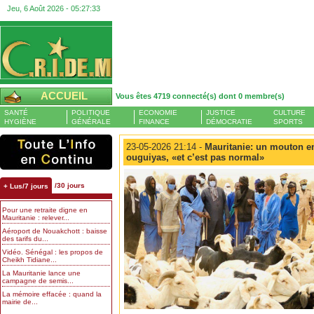
Jeu, 6 Août 2026 -
05:27:33
ACCUEIL
Vous êtes 4719 connecté(s) dont 0 membre(s)
SANTÉ
POLITIQUE
ECONOMIE
JUSTICE
CULTURE
HYGIÈNE
GÉNÉRALE
FINANCE
DÉMOCRATIE
SPORTS
23-05-2026 21:14 -
Mauritanie: un mouton e
ouguiyas, «et c’est pas normal»
/30 jours
+ Lus/7 jours
Pour une retraite digne en
Mauritanie : relever...
Aéroport de Nouakchott : baisse
des tarifs du...
Vidéo. Sénégal : les propos de
Cheikh Tidiane...
La Mauritanie lance une
campagne de semis...
La mémoire effacée : quand la
mairie de...