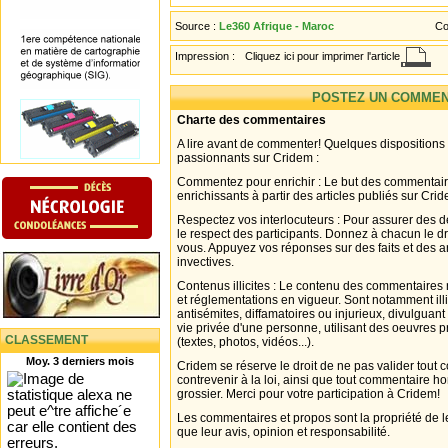
Source :
Le360 Afrique - Maroc
Co
Impression :
Cliquez ici pour imprimer l'article
POSTEZ UN COMMEN
Charte des commentaires
A lire avant de commenter! Quelques dispositions
passionnants sur Cridem :
Commentez pour enrichir : Le but des commentair
enrichissants à partir des articles publiés sur Cri
Respectez vos interlocuteurs : Pour assurer des d
le respect des participants. Donnez à chacun le d
vous. Appuyez vos réponses sur des faits et des 
invectives.
Contenus illicites : Le contenu des commentaires n
et réglementations en vigueur. Sont notamment illi
antisémites, diffamatoires ou injurieux, divulguant
vie privée d'une personne, utilisant des oeuvres p
CLASSEMENT
(textes, photos, vidéos...).
Moy. 3 derniers mois
Cridem se réserve le droit de ne pas valider tout
contrevenir à la loi, ainsi que tout commentaire h
grossier. Merci pour votre participation à Cridem!
Les commentaires et propos sont la propriété de l
que leur avis, opinion et responsabilité.