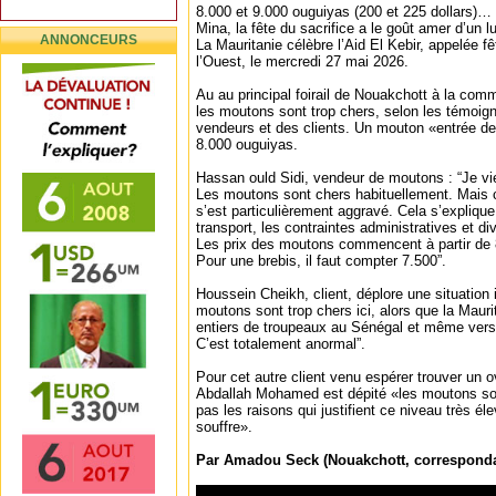
8.000 et 9.000 ouguiyas (200 et 225 dollars)… le
Mina, la fête du sacrifice a le goût amer d’un
ANNONCEURS
La Mauritanie célèbre l’Aid El Kebir, appelée f
l’Ouest, le mercredi 27 mai 2026.
Au au principal foirail de Nouakchott à la com
les moutons sont trop chers, selon les témoi
vendeurs et des clients. Un mouton «entrée 
8.000 ouguiyas.
Hassan ould Sidi, vendeur de moutons : “Je vi
Les moutons sont chers habituellement. Mais
s’est particulièrement aggravé. Cela s’explique
transport, les contraintes administratives et di
Les prix des moutons commencent à partir de 
Pour une brebis, il faut compter 7.500”.
Houssein Cheikh, client, déplore une situation
moutons sont trop chers ici, alors que la Mauri
entiers de troupeaux au Sénégal et même vers 
C’est totalement anormal”.
Pour cet autre client venu espérer trouver un ov
Abdallah Mohamed est dépité «les moutons son
pas les raisons qui justifient ce niveau très él
souffre».
Par Amadou Seck (Nouakchott, correspond