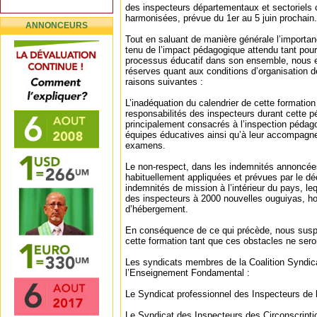
des inspecteurs départementaux et sectoriels 
harmonisées, prévue du 1er au 5 juin prochain.
ANNONCEURS
Tout en saluant de manière générale l’importa
tenu de l’impact pédagogique attendu tant pour
processus éducatif dans son ensemble, nous
réserves quant aux conditions d’organisation d
raisons suivantes :
L’inadéquation du calendrier de cette formati
responsabilités des inspecteurs durant cette pér
principalement consacrés à l’inspection pédago
équipes éducatives ainsi qu’à leur accompagn
examens.
Le non-respect, dans les indemnités annoncées
habituellement appliquées et prévues par le déc
indemnités de mission à l’intérieur du pays, leq
des inspecteurs à 2000 nouvelles ouguiyas, hor
d’hébergement.
En conséquence de ce qui précède, nous suspe
cette formation tant que ces obstacles ne sero
Les syndicats membres de la Coalition Syndic
l’Enseignement Fondamental :
Le Syndicat professionnel des Inspecteurs de
Le Syndicat des Inspecteurs des Circonscript