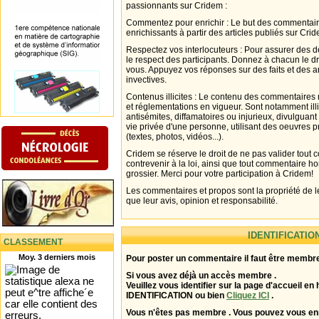
passionnants sur Cridem :
Commentez pour enrichir : Le but des commentair
enrichissants à partir des articles publiés sur Cri
Respectez vos interlocuteurs : Pour assurer des d
le respect des participants. Donnez à chacun le d
vous. Appuyez vos réponses sur des faits et des 
invectives.
Contenus illicites : Le contenu des commentaires n
et réglementations en vigueur. Sont notamment illi
antisémites, diffamatoires ou injurieux, divulguant
vie privée d'une personne, utilisant des oeuvres p
(textes, photos, vidéos...).
Cridem se réserve le droit de ne pas valider tout
contrevenir à la loi, ainsi que tout commentaire h
grossier. Merci pour votre participation à Cridem!
Les commentaires et propos sont la propriété de l
que leur avis, opinion et responsabilité.
IDENTIFICATIO
CLASSEMENT
Moy. 3 derniers mois
Pour poster un commentaire il faut être membre
Si vous avez déjà un accès membre .
Veuillez vous identifier sur la page d'accueil en 
IDENTIFICATION ou bien
Cliquez ICI
.
Vous n'êtes pas membre . Vous pouvez vous enr