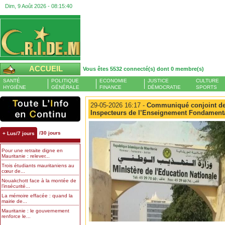
Dim, 9 Août 2026 -
08:15:41
ACCUEIL
Vous êtes 5532 connecté(s) dont 0 membre(s)
SANTÉ
POLITIQUE
ECONOMIE
JUSTICE
CULTURE
HYGIÈNE
GÉNÉRALE
FINANCE
DÉMOCRATIE
SPORTS
29-05-2026 16:17 -
Communiqué conjoint de 
Inspecteurs de l’Enseignement Fondament
/30 jours
+ Lus/7 jours
Pour une retraite digne en
Mauritanie : relever...
Trois étudiants mauritaniens au
cœur de...
Nouakchott face à la montée de
l’insécurité...
La mémoire effacée : quand la
mairie de...
Mauritanie : le gouvernement
renforce le...