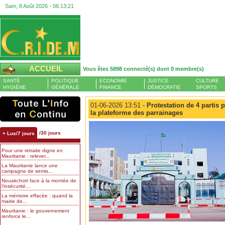
Sam, 8 Août 2026 -
06:13:22
ACCUEIL
Vous êtes 5898 connecté(s) dont 0 membre(s)
SANTÉ
POLITIQUE
ECONOMIE
JUSTICE
CULTURE
HYGIÈNE
GÉNÉRALE
FINANCE
DÉMOCRATIE
SPORTS
01-06-2026 13:51 -
Protestation de 4 partis p
la plateforme des parrainages
/30 jours
+ Lus/7 jours
Pour une retraite digne en
Mauritanie : relever...
La Mauritanie lance une
campagne de semis...
Nouakchott face à la montée de
l’insécurité...
La mémoire effacée : quand la
mairie de...
Mauritanie : le gouvernement
renforce le...