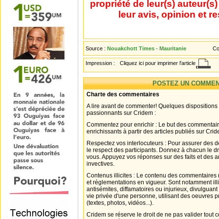
propriété de leur(s) auteur(s
leur avis, opinion et r
Source :
Nouakchott Times - Mauritanie
Co
Impression :
Cliquez ici pour imprimer l'article
POSTEZ UN COMMEN
Charte des commentaires
A lire avant de commenter! Quelques dispositions
passionnants sur Cridem :
Commentez pour enrichir : Le but des commentair
enrichissants à partir des articles publiés sur Cri
Respectez vos interlocuteurs : Pour assurer des d
le respect des participants. Donnez à chacun le d
vous. Appuyez vos réponses sur des faits et des 
invectives.
Contenus illicites : Le contenu des commentaires n
et réglementations en vigueur. Sont notamment illi
antisémites, diffamatoires ou injurieux, divulguant
vie privée d'une personne, utilisant des oeuvres p
(textes, photos, vidéos...).
Cridem se réserve le droit de ne pas valider tout