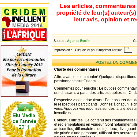
Les articles, commentaires 
propriété de leur(s) auteur(s
leur avis, opinion et r
Source :
Agence Ecofin
Co
Impression :
Cliquez ici pour imprimer l'article
POSTEZ UN COMMEN
Charte des commentaires
A lire avant de commenter! Quelques dispositions
passionnants sur Cridem :
Commentez pour enrichir : Le but des commentair
enrichissants à partir des articles publiés sur Cri
Respectez vos interlocuteurs : Pour assurer des d
le respect des participants. Donnez à chacun le d
vous. Appuyez vos réponses sur des faits et des 
invectives.
Contenus illicites : Le contenu des commentaires n
et réglementations en vigueur. Sont notamment illi
antisémites, diffamatoires ou injurieux, divulguant
vie privée d'une personne, utilisant des oeuvres p