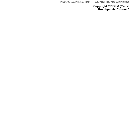
NOUS CONTACTER
CONDITIONS GENERAL
Copyright
CRIDEM (Carref
Enseigne de Cridem C