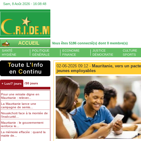
Sam, 8 Août 2026 -
16:08:48
ACCUEIL
Vous êtes 5186 connecté(s) dont 0 membre(s)
SANTÉ
POLITIQUE
ECONOMIE
JUSTICE
CULTURE
HYGIÈNE
GÉNÉRALE
FINANCE
DÉMOCRATIE
SPORTS
02-06-2026 09:12 -
Mauritanie, vers un pacte
jeunes employables
/30 jours
+ Lus/7 jours
Pour une retraite digne en
Mauritanie : relever...
La Mauritanie lance une
campagne de semis...
Nouakchott face à la montée de
l’insécurité...
Mauritanie : le gouvernement
renforce le...
La mémoire effacée : quand la
mairie de...