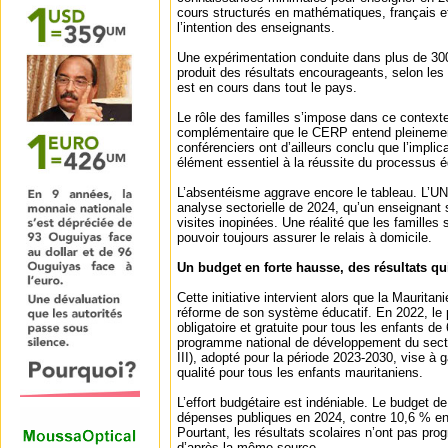
cours structurés en mathématiques, français e
l’intention des enseignants.
Une expérimentation conduite dans plus de 300
produit des résultats encourageants, selon les 
est en cours dans tout le pays.
Le rôle des familles s’impose dans ce context
complémentaire que le CERP entend pleinemen
conférenciers ont d’ailleurs conclu que l’implic
élément essentiel à la réussite du processus é
L’absentéisme aggrave encore le tableau. L’
analyse sectorielle de 2024, qu’un enseignant s
visites inopinées. Une réalité que les familles
pouvoir toujours assurer le relais à domicile.
Un budget en forte hausse, des résultats qui
Cette initiative intervient alors que la Maurita
réforme de son système éducatif. En 2022, le p
obligatoire et gratuite pour tous les enfants de
programme national de développement du sect
III), adopté pour la période 2023‑2030, vise à 
qualité pour tous les enfants mauritaniens.
L’effort budgétaire est indéniable. Le budget de
dépenses publiques en 2024, contre 10,6 % en
Pourtant, les résultats scolaires n’ont pas p
d’après la même source.