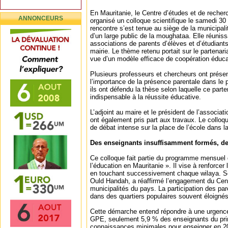
En Mauritanie, le Centre d’études et de rech
ANNONCEURS
organisé un colloque scientifique le samedi 3
rencontre s’est tenue au siège de la municipa
d’un large public de la moughataa. Elle réuniss
associations de parents d’élèves et d’étudiants
mairie. Le thème retenu portait sur le partenaria
vue d’un modèle efficace de coopération éduca
Plusieurs professeurs et chercheurs ont prés
l’importance de la présence parentale dans le p
ils ont défendu la thèse selon laquelle ce parte
indispensable à la réussite éducative.
L’adjoint au maire et le président de l’associat
ont également pris part aux travaux. Le colloqu
de débat intense sur la place de l’école dans l
Des enseignants insuffisamment formés, des
Ce colloque fait partie du programme mensuel 
l’éducation en Mauritanie ». Il vise à renforce
en touchant successivement chaque wilaya. So
Ould Handah, a réaffirmé l’engagement du Cent
municipalités du pays. La participation des par
dans des quartiers populaires souvent éloigné
Cette démarche entend répondre à une urgence
GPE, seulement 5,9 % des enseignants du prim
connaissances minimales pour enseigner en 20