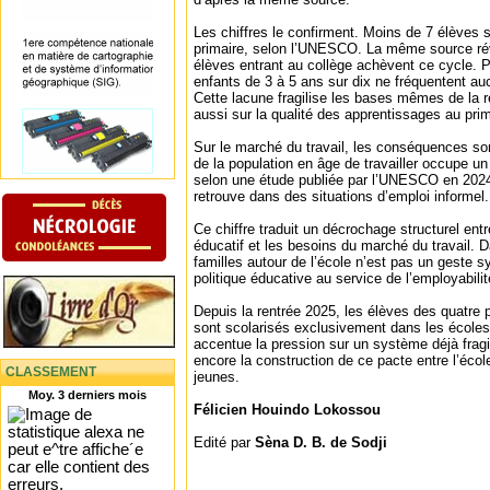
Les chiffres le confirment. Moins de 7 élèves 
primaire, selon l’UNESCO. La même source r
élèves entrant au collège achèvent ce cycle. Pa
enfants de 3 à 5 ans sur dix ne fréquentent au
Cette lacune fragilise les bases mêmes de la r
aussi sur la qualité des apprentissages au prim
Sur le marché du travail, les conséquences so
de la population en âge de travailler occupe u
selon une étude publiée par l’UNESCO en 2024.
retrouve dans des situations d’emploi informel.
Ce chiffre traduit un décrochage structurel ent
éducatif et les besoins du marché du travail. 
familles autour de l’école n’est pas un geste 
politique éducative au service de l’employabili
Depuis la rentrée 2025, les élèves des quatre
sont scolarisés exclusivement dans les école
accentue la pression sur un système déjà fragil
encore la construction de ce pacte entre l’école
CLASSEMENT
jeunes.
Moy. 3 derniers mois
Félicien Houindo Lokossou
Edité par
Sèna D. B. de Sodji