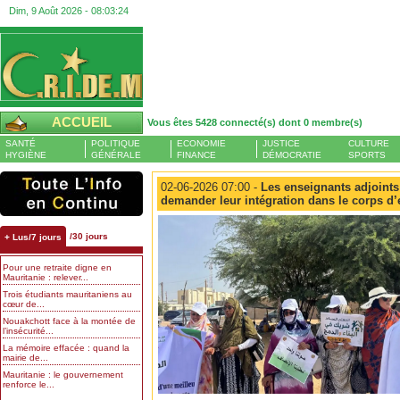
Dim, 9 Août 2026 -
08:03:24
ACCUEIL
Vous êtes 5428 connecté(s) dont 0 membre(s)
SANTÉ
POLITIQUE
ECONOMIE
JUSTICE
CULTURE
HYGIÈNE
GÉNÉRALE
FINANCE
DÉMOCRATIE
SPORTS
02-06-2026 07:00 -
Les enseignants adjoints
demander leur intégration dans le corps d’
/30 jours
+ Lus/7 jours
Pour une retraite digne en
Mauritanie : relever...
Trois étudiants mauritaniens au
cœur de...
Nouakchott face à la montée de
l’insécurité...
La mémoire effacée : quand la
mairie de...
Mauritanie : le gouvernement
renforce le...