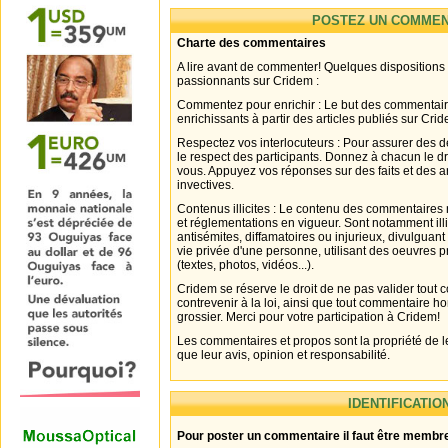
POSTEZ UN COMMEN
Charte des commentaires
A lire avant de commenter! Quelques dispositions
passionnants sur Cridem :
Commentez pour enrichir : Le but des commentair
enrichissants à partir des articles publiés sur Cri
Respectez vos interlocuteurs : Pour assurer des d
le respect des participants. Donnez à chacun le d
vous. Appuyez vos réponses sur des faits et des 
invectives.
Contenus illicites : Le contenu des commentaires n
et réglementations en vigueur. Sont notamment illi
antisémites, diffamatoires ou injurieux, divulguant
vie privée d'une personne, utilisant des oeuvres p
(textes, photos, vidéos...).
Cridem se réserve le droit de ne pas valider tout
contrevenir à la loi, ainsi que tout commentaire h
grossier. Merci pour votre participation à Cridem!
Les commentaires et propos sont la propriété de l
que leur avis, opinion et responsabilité.
IDENTIFICATIO
Pour poster un commentaire il faut être membre