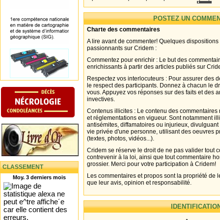
POSTEZ UN COMMEN
Charte des commentaires
A lire avant de commenter! Quelques dispositions
passionnants sur Cridem :
Commentez pour enrichir : Le but des commentair
enrichissants à partir des articles publiés sur Cri
Respectez vos interlocuteurs : Pour assurer des d
le respect des participants. Donnez à chacun le d
vous. Appuyez vos réponses sur des faits et des 
invectives.
Contenus illicites : Le contenu des commentaires n
et réglementations en vigueur. Sont notamment illi
antisémites, diffamatoires ou injurieux, divulguant
vie privée d'une personne, utilisant des oeuvres p
(textes, photos, vidéos...).
Cridem se réserve le droit de ne pas valider tout
contrevenir à la loi, ainsi que tout commentaire h
grossier. Merci pour votre participation à Cridem!
CLASSEMENT
Les commentaires et propos sont la propriété de l
Moy. 3 derniers mois
que leur avis, opinion et responsabilité.
IDENTIFICATIO