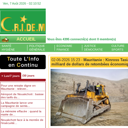
Ven, 7 Août 2026 -
02:10:53
ACCUEIL
Vous êtes 4395 connecté(s) dont 0 membre(s)
SANTÉ
POLITIQUE
ECONOMIE
JUSTICE
CULTURE
HYGIÈNE
GÉNÉRALE
FINANCE
DÉMOCRATIE
SPORTS
02-06-2026 15:23 -
Mauritanie : Kinross Tasi
milliard de dollars de retombées économi
/30 jours
+ Lus/7 jours
Pour une retraite digne en
Mauritanie : relever...
Aéroport de Nouakchott : baisse
des tarifs du...
La Mauritanie lance une
campagne de semis...
La mémoire effacée : quand la
mairie de...
Nouakchott face à la montée de
l’insécurité...