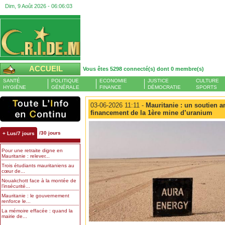
Dim, 9 Août 2026 -
06:06:03
ACCUEIL
Vous êtes 5298 connecté(s) dont 0 membre(s)
SANTÉ
POLITIQUE
ECONOMIE
JUSTICE
CULTURE
HYGIÈNE
GÉNÉRALE
FINANCE
DÉMOCRATIE
SPORTS
03-06-2026 11:11 -
Mauritanie : un soutien am
financement de la 1ère mine d’uranium
/30 jours
+ Lus/7 jours
Pour une retraite digne en
Mauritanie : relever...
Trois étudiants mauritaniens au
cœur de...
Nouakchott face à la montée de
l’insécurité...
Mauritanie : le gouvernement
renforce le...
La mémoire effacée : quand la
mairie de...