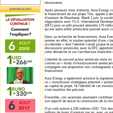
nécessaires.
ANNONCEURS
Après plusieurs mois d’attente, Aura Energy c
le financement de son projet Tiris, appelé à de
d’uranium de Mauritanie. Mardi 2 juin, la soci
négociations avec l’U.S. International Develo
(DFC) pour un prêt pouvant atteindre 170 milli
qu’une autre entité américaine pourrait aussi co
Dans sa recherche de financements, Aura Ene
années en effet, le soutien potentiel d’une «
occidentale » dont l’identité n’avait jusque-là 
discussions annoncées avec la DFC apportent a
cette démarche et sur l’architecture financière
L’identité du second acteur américain reste en
comme un « fonds d’investissement américain »
compagnie une proposition non contraignante e
financement.
Aura Energy a également annoncé la signature
un « investisseur stratégique potentiel » portan
au capital du projet. Ni l’identité de cet invest
n’ont toutefois été précisés.
Ensemble, ces avancées pourraient contribuer
son objectif de lancer la construction de la mine
D’un coût estimé à 230 millions USD, Tiris de
millions de livres d’uranium par an, avec un po