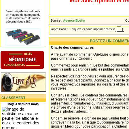
leur avis, opinion et r
Source :
Agence Ecofin
Co
Impression :
Cliquez ici pour imprimer l'article
POSTEZ UN COMMEN
Charte des commentaires
A lire avant de commenter! Quelques dispositions
passionnants sur Cridem :
Commentez pour enrichir : Le but des commentair
enrichissants à partir des articles publiés sur Cri
Respectez vos interlocuteurs : Pour assurer des d
le respect des participants. Donnez à chacun le d
vous. Appuyez vos réponses sur des faits et des 
invectives.
Contenus illicites : Le contenu des commentaires n
CLASSEMENT
et réglementations en vigueur. Sont notamment illi
antisémites, diffamatoires ou injurieux, divulguant
Moy. 3 derniers mois
vie privée d'une personne, utilisant des oeuvres p
(textes, photos, vidéos...).
Cridem se réserve le droit de ne pas valider tout
contrevenir à la loi, ainsi que tout commentaire h
grossier. Merci pour votre participation à Cridem!