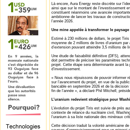
Là encore, Aura Energy reste discrète sur l’ide
ainsi que sur le montant de l’investissement 
constituent néanmoins une avancée importante 
ambitionne de lancer les travaux de constructio
l’année 2026.
Une mine appelée à transformer le paysage
Estimé à 230 millions de dollars, le projet Tiri
moyenne de 2 millions de livres d’uranium par 
d’extension pouvant atteindre 3,5 millions de l
Une étude de faisabilité définitive (DFS), att
doit permettre de préciser les paramètres tec
projet. Cette étape sera déterminante avant la 
d’investissement.
« Nous nous réjouissons de pouvoir informer r
sur l’avancement du projet, en vue de la publica
bancable en septembre 2026 et de la décision f
fin de l’année », a déclaré Phil Mitchell, prési
L’uranium redevient stratégique pour Wash
L’évolution du projet Tiris est suivie de près 
contexte de relance du nucléaire civil, Washi
l’uranium à sa liste nationale des minéraux crit
Cette décision traduit la volonté américaine de
sources d’approvisionnement pour un minerai 