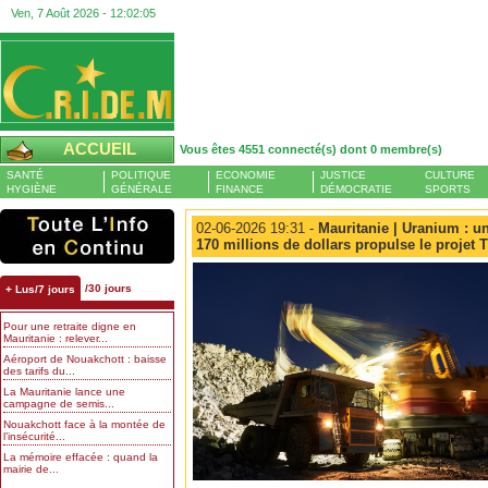
Ven, 7 Août 2026 -
12:02:06
ACCUEIL
Vous êtes 4551 connecté(s) dont 0 membre(s)
SANTÉ
POLITIQUE
ECONOMIE
JUSTICE
CULTURE
HYGIÈNE
GÉNÉRALE
FINANCE
DÉMOCRATIE
SPORTS
02-06-2026 19:31 -
Mauritanie | Uranium : u
170 millions de dollars propulse le projet T
/30 jours
+ Lus/7 jours
Pour une retraite digne en
Mauritanie : relever...
Aéroport de Nouakchott : baisse
des tarifs du...
La Mauritanie lance une
campagne de semis...
Nouakchott face à la montée de
l’insécurité...
La mémoire effacée : quand la
mairie de...