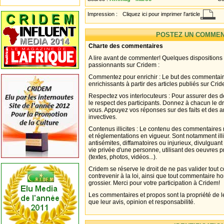
Impression :
Cliquez ici pour imprimer l'article
POSTEZ UN COMMEN
Charte des commentaires
A lire avant de commenter! Quelques dispositions
passionnants sur Cridem :
Commentez pour enrichir : Le but des commentair
enrichissants à partir des articles publiés sur Cri
Respectez vos interlocuteurs : Pour assurer des d
le respect des participants. Donnez à chacun le d
vous. Appuyez vos réponses sur des faits et des 
invectives.
Contenus illicites : Le contenu des commentaires n
et réglementations en vigueur. Sont notamment illi
antisémites, diffamatoires ou injurieux, divulguant
vie privée d'une personne, utilisant des oeuvres p
(textes, photos, vidéos...).
Cridem se réserve le droit de ne pas valider tout
contrevenir à la loi, ainsi que tout commentaire h
grossier. Merci pour votre participation à Cridem!
Les commentaires et propos sont la propriété de l
que leur avis, opinion et responsabilité.