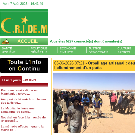
Ven, 7 Août 2026 -
16:41:50
ACCUEIL
Vous êtes 5297 connecté(s) dont 0 membre(s)
SANTÉ
POLITIQUE
ECONOMIE
JUSTICE
CULTURE
HYGIÈNE
GÉNÉRALE
FINANCE
DÉMOCRATIE
SPORTS
03-06-2026 07:21 -
Orpaillage artisanal : de
l’effondrement d’un puits
/30 jours
+ Lus/7 jours
Pour une retraite digne en
Mauritanie : relever...
Aéroport de Nouakchott : baisse
des tarifs du...
La Mauritanie lance une
campagne de semis...
Nouakchott face à la montée de
l’insécurité...
La mémoire effacée : quand la
mairie de...