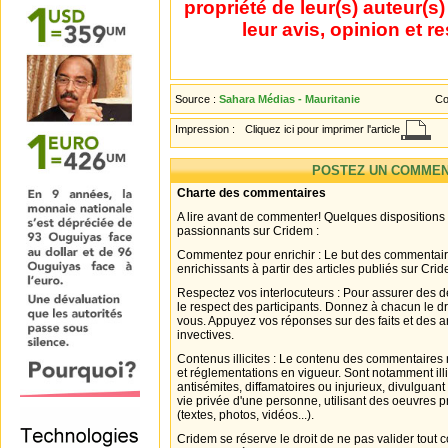
propriété de leur(s) auteur(s
leur avis, opinion et r
Source :
Sahara Médias - Mauritanie
Co
Impression :
Cliquez ici pour imprimer l'article
POSTEZ UN COMMEN
Charte des commentaires
A lire avant de commenter! Quelques dispositions
passionnants sur Cridem :
Commentez pour enrichir : Le but des commentair
enrichissants à partir des articles publiés sur Cri
Respectez vos interlocuteurs : Pour assurer des d
le respect des participants. Donnez à chacun le d
vous. Appuyez vos réponses sur des faits et des 
invectives.
Contenus illicites : Le contenu des commentaires n
et réglementations en vigueur. Sont notamment illi
antisémites, diffamatoires ou injurieux, divulguant
vie privée d'une personne, utilisant des oeuvres p
(textes, photos, vidéos...).
Cridem se réserve le droit de ne pas valider tout