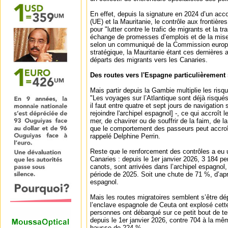
En effet, depuis la signature en 2024 d’un acc
(UE) et la Mauritanie, le contrôle aux frontière
pour "lutter contre le trafic de migrants et la t
échange de promesses d’emplois et de la mise 
selon un communiqué de la Commission europé
stratégique, la Mauritanie étant ces dernières a
départs des migrants vers les Canaries.
Des routes vers l'Espagne particulièrement 
Mais partir depuis la Gambie multiplie les risq
"Les voyages sur l’Atlantique sont déjà risqués
il faut entre quatre et sept jours de navigation 
rejoindre l'archipel espagnol] -, ce qui accroît 
mer, de chavirer ou de souffrir de la faim, de l
que le comportement des passeurs peut accroît
rappelé Delphine Perrin.
Reste que le renforcement des contrôles a eu u
Canaries : depuis le 1er janvier 2026, 3 184 p
canots, sont arrivées dans l’archipel espagnol
période de 2025. Soit une chute de 71 %, d’aprè
espagnol.
Mais les routes migratoires semblent s’être dé
l’enclave espagnole de Ceuta ont explosé cett
personnes ont débarqué sur ce petit bout de ter
depuis le 1er janvier 2026, contre 704 à la mê
hausse de 224 %.