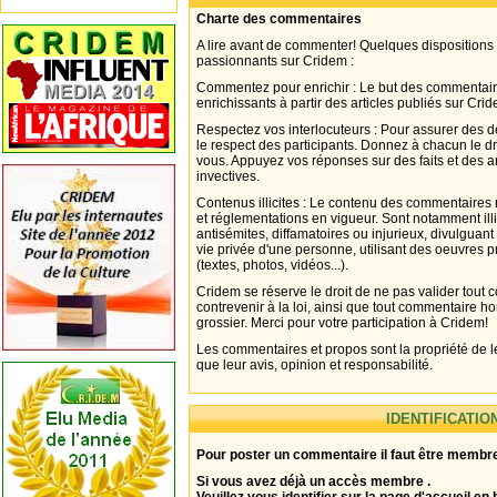
Charte des commentaires
A lire avant de commenter! Quelques dispositions
passionnants sur Cridem :
Commentez pour enrichir : Le but des commentair
enrichissants à partir des articles publiés sur Cri
Respectez vos interlocuteurs : Pour assurer des d
le respect des participants. Donnez à chacun le d
vous. Appuyez vos réponses sur des faits et des 
invectives.
Contenus illicites : Le contenu des commentaires n
et réglementations en vigueur. Sont notamment illi
antisémites, diffamatoires ou injurieux, divulguant
vie privée d'une personne, utilisant des oeuvres p
(textes, photos, vidéos...).
Cridem se réserve le droit de ne pas valider tout
contrevenir à la loi, ainsi que tout commentaire h
grossier. Merci pour votre participation à Cridem!
Les commentaires et propos sont la propriété de l
que leur avis, opinion et responsabilité.
IDENTIFICATIO
Pour poster un commentaire il faut être membre
Si vous avez déjà un accès membre .