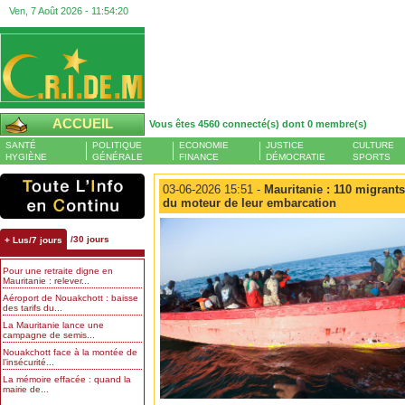
Ven, 7 Août 2026 -
11:54:21
ACCUEIL
Vous êtes 4560 connecté(s) dont 0 membre(s)
SANTÉ
POLITIQUE
ECONOMIE
JUSTICE
CULTURE
HYGIÈNE
GÉNÉRALE
FINANCE
DÉMOCRATIE
SPORTS
03-06-2026 15:51 -
Mauritanie : 110 migrant
du moteur de leur embarcation
/30 jours
+ Lus/7 jours
Pour une retraite digne en
Mauritanie : relever...
Aéroport de Nouakchott : baisse
des tarifs du...
La Mauritanie lance une
campagne de semis...
Nouakchott face à la montée de
l’insécurité...
La mémoire effacée : quand la
mairie de...