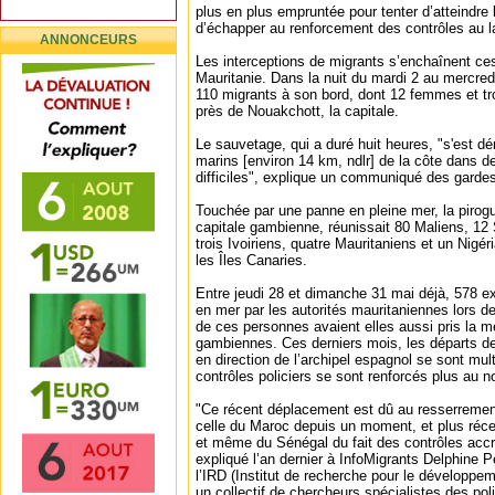
plus en plus empruntée pour tenter d’atteindre
d’échapper au renforcement des contrôles au la
ANNONCEURS
Les interceptions de migrants s’enchaînent ces 
Mauritanie. Dans la nuit du mardi 2 au mercred
110 migrants à son bord, dont 12 femmes et tr
près de Nouakchott, la capitale.
Le sauvetage, qui a duré huit heures, "s'est dér
marins [environ 14 km, ndlr] de la côte dans 
difficiles", explique un communiqué des garde
Touchée par une panne en pleine mer, la pirogue
capitale gambienne, réunissait 80 Maliens, 1
trois Ivoiriens, quatre Mauritaniens et un Nigéri
les Îles Canaries.
Entre jeudi 28 et dimanche 31 mai déjà, 578 ex
en mer par les autorités mauritaniennes lors de
de ces personnes avaient elles aussi pris la m
gambiennes. Ces derniers mois, les départs d
en direction de l’archipel espagnol se sont mul
contrôles policiers se sont renforcés plus au n
"Ce récent déplacement est dû au resserrement
celle du Maroc depuis un moment, et plus réce
et même du Sénégal du fait des contrôles accru
expliqué l’an dernier à InfoMigrants Delphine P
l’IRD (Institut de recherche pour le dévelop
un collectif de chercheurs spécialistes des poli