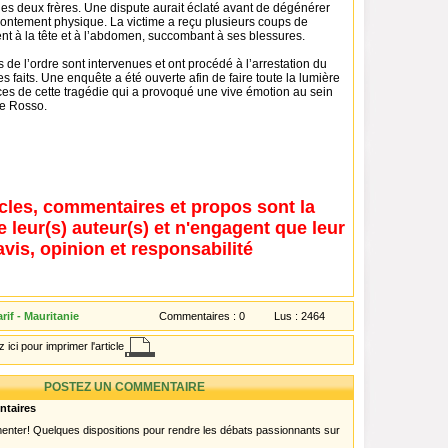
les deux frères. Une dispute aurait éclaté avant de dégénérer
rontement physique. La victime a reçu plusieurs coups de
t à la tête et à l’abdomen, succombant à ses blessures.
s de l’ordre sont intervenues et ont procédé à l’arrestation du
 faits. Une enquête a été ouverte afin de faire toute la lumière
ces de cette tragédie qui a provoqué une vive émotion au sein
de Rosso.
icles, commentaires et propos sont la
e leur(s) auteur(s) et n'engagent que leur
avis, opinion et responsabilité
if - Mauritanie
Commentaires :
0
Lus :
2464
 ici pour imprimer l'article
POSTEZ UN COMMENTAIRE
ntaires
menter! Quelques dispositions pour rendre les débats passionnants sur