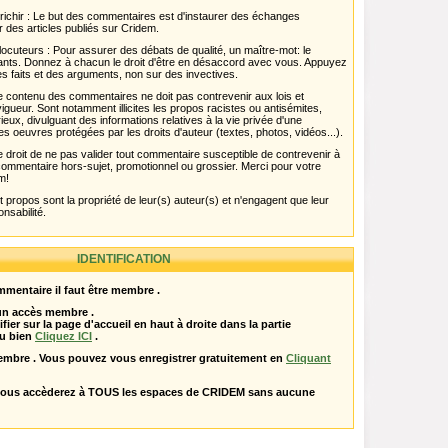
chir : Le but des commentaires est d'instaurer des échanges
r des articles publiés sur Cridem.
ocuteurs : Pour assurer des débats de qualité, un maître-mot: le
pants. Donnez à chacun le droit d'être en désaccord avec vous. Appuyez
s faits et des arguments, non sur des invectives.
 Le contenu des commentaires ne doit pas contrevenir aux lois et
igueur. Sont notamment illicites les propos racistes ou antisémites,
rieux, divulguant des informations relatives à la vie privée d'une
es oeuvres protégées par les droits d'auteur (textes, photos, vidéos...).
 droit de ne pas valider tout commentaire susceptible de contrevenir à
ut commentaire hors-sujet, promotionnel ou grossier. Merci pour votre
m!
propos sont la propriété de leur(s) auteur(s) et n'engagent que leur
onsabilité.
IDENTIFICATION
mentaire il faut être membre .
 un accès membre .
ifier sur la page d'accueil en haut à droite dans la partie
u bien
Cliquez ICI
.
embre . Vous pouvez vous enregistrer gratuitement en
Cliquant
vous accèderez à TOUS les espaces de CRIDEM sans aucune