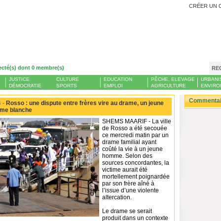
CRÉER UN 
ecté(s) dont 0 membre(s)
RE
JUSTICE
CULTURE
EDUCATION
PÊCHE, ELEVAGE
URBANI
DÉMOCRATIE
SPORTS
EMPLOI
AGRICULTURE
ENVIRO
Commentair
 -
Rosso : une dispute entre frères vire au drame, un jeune
rme blanche
SHEMS MAARIF - La ville
de Rosso a été secouée
ce mercredi matin par un
drame familial ayant
coûté la vie à un jeune
homme. Selon des
sources concordantes, la
victime aurait été
mortellement poignardée
par son frère aîné à
l’issue d’une violente
altercation.
Le drame se serait
produit dans un contexte