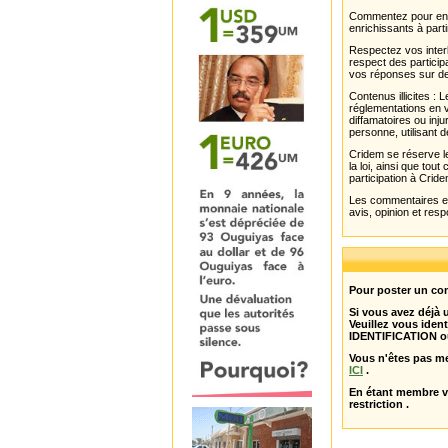
Commentez pour enri
enrichissants à parti
Respectez vos interl
respect des partici
vos réponses sur de
Contenus illicites :
réglementations en v
diffamatoires ou inju
personne, utilisant d
Cridem se réserve le
la loi, ainsi que to
participation à Cride
Les commentaires et 
avis, opinion et resp
Pour poster un com
Si vous avez déjà
Veuillez vous ident
IDENTIFICATION o
Vous n'êtes pas m
ICI
.
En étant membre 
restriction .