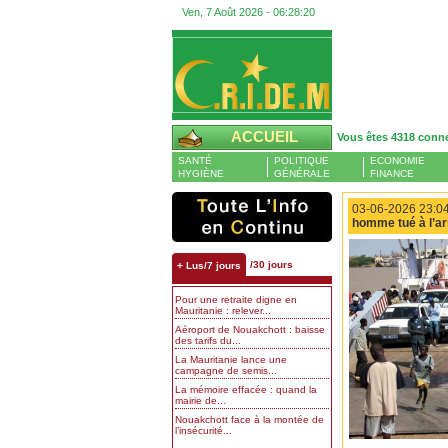
Ven, 7 Août 2026 -
06:28:21
ACCUEIL
Vous êtes 4318 conn
SANTÉ
POLITIQUE
ECONOMIE
HYGIÈNE
GÉNÉRALE
FINANCE
03-06-2026 23:04
homme tué à l’a
/30 jours
+ Lus/7 jours
Pour une retraite digne en
Mauritanie : relever...
Aéroport de Nouakchott : baisse
des tarifs du...
La Mauritanie lance une
campagne de semis...
La mémoire effacée : quand la
mairie de...
Nouakchott face à la montée de
l’insécurité...