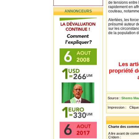
de tensions entre 
rapidement en aff
ANNONCEURS
couteau, notammen
Alertées, les force
présumé auteur des
sur les circonstan
de la population 
Les art
propriété d
Source :
Shems Maar
Impression :
Cliquez
Charte des comme
A lire avant de com
Cridem :