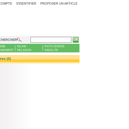
COMPTE
S'IDENTIFIER
PROPOSER UN ARTICLE
CHERCHER
SME
ISLAM
FAITS DIVERS
NNEMENT
RELIGION
INSOLITE
es (0)