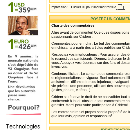
Impression :
Cliquez ici pour imprimer l'article
POSTEZ UN COMMEN
Charte des commentaires
A lire avant de commenter! Quelques dispositions
passionnants sur Cridem :
Commentez pour enrichir : Le but des commentair
enrichissants à partir des articles publiés sur Cri
Respectez vos interlocuteurs : Pour assurer des d
le respect des participants. Donnez à chacun le d
vous. Appuyez vos réponses sur des faits et des 
invectives.
Contenus illicites : Le contenu des commentaires n
et réglementations en vigueur. Sont notamment illi
antisémites, diffamatoires ou injurieux, divulguant
vie privée d'une personne, utilisant des oeuvres p
(textes, photos, vidéos...).
Cridem se réserve le droit de ne pas valider tout
contrevenir à la loi, ainsi que tout commentaire h
grossier. Merci pour votre participation à Cridem!
Les commentaires et propos sont la propriété de l
que leur avis, opinion et responsabilité.