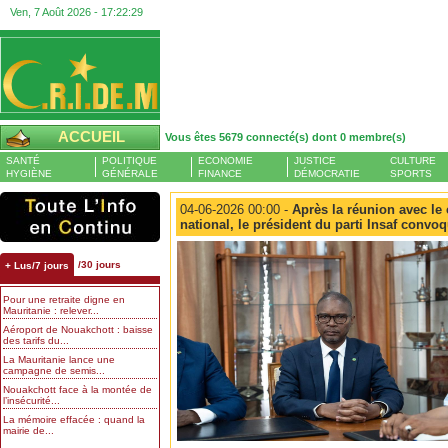
Ven, 7 Août 2026 -
17:22:30
ACCUEIL
Vous êtes 5679 connecté(s) dont 0 membre(s)
SANTÉ
POLITIQUE
ECONOMIE
JUSTICE
CULTURE
HYGIÈNE
GÉNÉRALE
FINANCE
DÉMOCRATIE
SPORTS
04-06-2026 00:00 -
Après la réunion avec le
national, le président du parti Insaf convo
/30 jours
+ Lus/7 jours
Pour une retraite digne en
Mauritanie : relever...
Aéroport de Nouakchott : baisse
des tarifs du...
La Mauritanie lance une
campagne de semis...
Nouakchott face à la montée de
l’insécurité...
La mémoire effacée : quand la
mairie de...