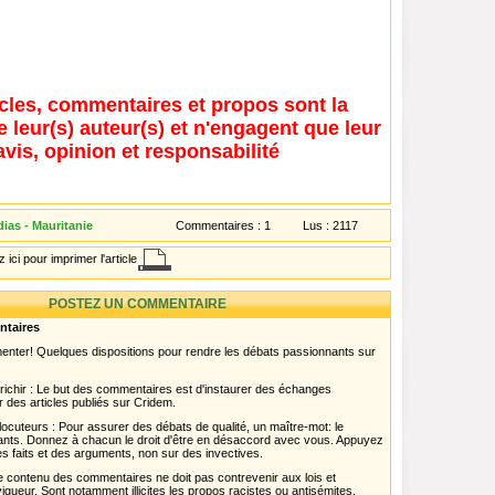
icles, commentaires et propos sont la
e leur(s) auteur(s) et n'engagent que leur
avis, opinion et responsabilité
ias - Mauritanie
Commentaires :
1
Lus :
2117
 ici pour imprimer l'article
POSTEZ UN COMMENTAIRE
ntaires
menter! Quelques dispositions pour rendre les débats passionnants sur
chir : Le but des commentaires est d'instaurer des échanges
r des articles publiés sur Cridem.
ocuteurs : Pour assurer des débats de qualité, un maître-mot: le
pants. Donnez à chacun le droit d'être en désaccord avec vous. Appuyez
s faits et des arguments, non sur des invectives.
 Le contenu des commentaires ne doit pas contrevenir aux lois et
igueur. Sont notamment illicites les propos racistes ou antisémites,