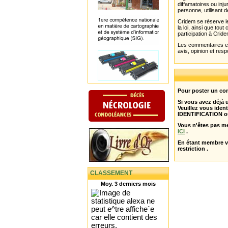
diffamatoires ou inju
personne, utilisant d
Cridem se réserve le
la loi, ainsi que to
participation à Cride
Les commentaires et 
avis, opinion et resp
Pour poster un com
Si vous avez déjà
Veuillez vous ident
IDENTIFICATION o
Vous n'êtes pas m
ICI
.
En étant membre 
restriction .
CLASSEMENT
Moy. 3 derniers mois