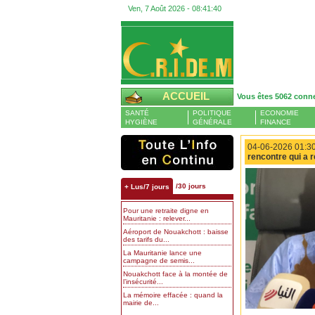
Ven, 7 Août 2026 -
08:41:41
ACCUEIL
Vous êtes 5062 conn
SANTÉ
POLITIQUE
ECONOMIE
HYGIÈNE
GÉNÉRALE
FINANCE
04-06-2026 01:30
rencontre qui a r
/30 jours
+ Lus/7 jours
Pour une retraite digne en
Mauritanie : relever...
Aéroport de Nouakchott : baisse
des tarifs du...
La Mauritanie lance une
campagne de semis...
Nouakchott face à la montée de
l’insécurité...
La mémoire effacée : quand la
mairie de...