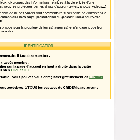
rieux, divulguant des informations relatives à la vie privée d'une
es oeuvres protégées par les droits d'auteur (textes, photos, vidéos...).
 droit de ne pas valider tout commentaire susceptible de contrevenir à
ut commentaire hors-sujet, promotionnel ou grossier. Merci pour votre
m!
propos sont la propriété de leur(s) auteur(s) et n'engagent que leur
onsabilité.
IDENTIFICATION
mentaire il faut être membre .
 un accès membre .
ifier sur la page d'accueil en haut à droite dans la partie
u bien
Cliquez ICI
.
embre . Vous pouvez vous enregistrer gratuitement en
Cliquant
vous accèderez à TOUS les espaces de CRIDEM sans aucune