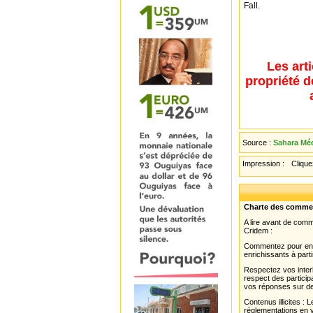
Fall.
Les art
propriété d
Source :
Sahara Méd
Impression :
Cliquez
Charte des comme
A lire avant de com
Cridem :
Commentez pour enri
enrichissants à parti
Respectez vos interl
respect des partici
vos réponses sur de
Contenus illicites :
réglementations en v