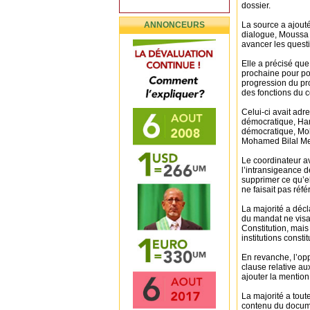
dossier.
ANNONCEURS
La source a ajouté
dialogue, Moussa F
avancer les quest
Elle a précisé qu
prochaine pour pou
progression du pr
des fonctions du c
Celui-ci avait adr
démocratique, Hama
démocratique, Moh
Mohamed Bilal M
Le coordinateur a
l’intransigeance d
supprimer ce qu’el
ne faisait pas réf
La majorité a décl
du mandat ne visai
Constitution, mais
institutions consti
En revanche, l’opp
clause relative au
ajouter la mention
La majorité a toute
contenu du docume