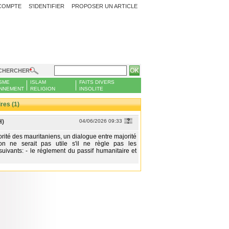
COMPTE
S'IDENTIFIER
PROPOSER UN ARTICLE
CHERCHER
SME
ISLAM
FAITS DIVERS
NNEMENT
RELIGION
INSOLITE
es (1)
H)
04/06/2026 09:33
orité des mauritaniens, un dialogue entre majorité
ion ne serait pas utile s'il ne règle pas les
uivants: - le réglement du passif humanitaire et