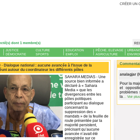
CRÉER UN 
ecté(s) dont 1 membre(s)
RE
JUSTICE
CULTURE
EDUCATION
PÊCHE, ELEVAGE
URBANI
DÉMOCRATIE
SPORTS
EMPLOI
AGRICULTURE
ENVIRO
Commentair
 -
Dialogue national : aucune avancée à l’issue de la
éuni autour du coordinateur les différents pôles
analagjar (
SAHARA MEDIAS - Une
source bien informée a
Pour la maj
déclaré à « Sahara
et opposit
Media » que les
problèmes s
divergences entre les
la
…
Voir plus
pôles politiques
participant au dialogue
concernant la
suppression des «
mandats » de la feuille de
route présentée par la
majorité persistent,
précisant qu’aucune
avancée n’avait été
enregistrée sur ce