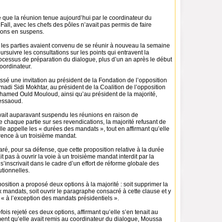
 que la réunion tenue aujourd’hui par le coordinateur du
all, avec les chefs des pôles n’avait pas permis de faire
ions en suspens.
e les parties avaient convenu de se réunir à nouveau la semaine
rsuivre les consultations sur les points qui entravent la
ocessus de préparation du dialogue, plus d’un an après le début
oordinateur.
essé une invitation au président de la Fondation de l’opposition
di Sidi Mokhtar, au président de la Coalition de l’opposition
amed Ould Mouloud, ainsi qu’au président de la majorité,
essaoud.
vait auparavant suspendu les réunions en raison de
e chaque partie sur ses revendications, la majorité refusant de
le appelle les « durées des mandats », tout en affirmant qu’elle
érence à un troisième mandat.
aré, pour sa défense, que cette proposition relative à la durée
t pas à ouvrir la voie à un troisième mandat interdit par la
 s’inscrivait dans le cadre d’un effort de réforme globale des
tutionnelles.
osition a proposé deux options à la majorité : soit supprimer la
x mandats, soit ouvrir le paragraphe consacré à cette clause et y
 « à l’exception des mandats présidentiels ».
fois rejeté ces deux options, affirmant qu’elle s’en tenait au
nt qu’elle avait remis au coordinateur du dialogue, Moussa