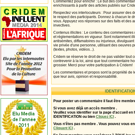
Commentez pour enrichir : Le but des commentair
enrichissants à partir des articles publiés sur Cri
Respectez vos interlocuteurs : Pour assurer des d
le respect des participants. Donnez à chacun le d
vous. Appuyez vos réponses sur des faits et des 
invectives.
Contenus illicites : Le contenu des commentaires n
et réglementations en vigueur. Sont notamment illi
antisémites, diffamatoires ou injurieux, divulguant
vie privée d'une personne, utilisant des oeuvres p
(textes, photos, vidéos...).
Cridem se réserve le droit de ne pas valider tout
contrevenir à la loi, ainsi que tout commentaire h
grossier. Merci pour votre participation à Cridem!
Les commentaires et propos sont la propriété de l
que leur avis, opinion et responsabilité.
IDENTIFICATIO
Pour poster un commentaire il faut être membre
Si vous avez déjà un accès membre .
Veuillez vous identifier sur la page d'accueil en 
IDENTIFICATION ou bien
Cliquez ICI
.
Vous n'êtes pas membre . Vous pouvez vous enr
Cliquant ICI
.