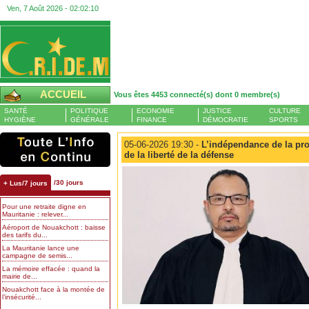
Ven, 7 Août 2026 -
02:02:11
ACCUEIL
Vous êtes 4453 connecté(s) dont 0 membre(s)
SANTÉ
POLITIQUE
ECONOMIE
JUSTICE
CULTURE
HYGIÈNE
GÉNÉRALE
FINANCE
DÉMOCRATIE
SPORTS
05-06-2026 19:30 -
L’indépendance de la prof
de la liberté de la défense
/30 jours
+ Lus/7 jours
Pour une retraite digne en
Mauritanie : relever...
Aéroport de Nouakchott : baisse
des tarifs du...
La Mauritanie lance une
campagne de semis...
La mémoire effacée : quand la
mairie de...
Nouakchott face à la montée de
l’insécurité...