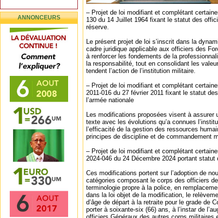
– Projet de loi modifiant et complétant certaine
ANNONCEURS
130 du 14 Juillet 1964 fixant le statut des offic
réserve.
Le présent projet de loi s’inscrit dans la dyna
cadre juridique applicable aux officiers des Fo
à renforcer les fondements de la professionnalis
la responsabilité, tout en consolidant les valeu
tendent l’action de l’institution militaire.
– Projet de loi modifiant et complétant certaine
2011-016 du 27 février 2011 fixant le statut de
l’armée nationale
Les modifications proposées visent à assurer 
texte avec les évolutions qu’a connues l’institut
l’efficacité de la gestion des ressources humai
principes de discipline et de commandement mil
– Projet de loi modifiant et complétant certaine
2024-046 du 24 Décembre 2024 portant statut d
Ces modifications portent sur l’adoption de n
catégories composant le corps des officiers de 
terminologie propre à la police, en remplaceme
dans la loi objet de la modification, le relèvem
d’âge de départ à la retraite pour le grade de Co
porter à soixante-six (66) ans, à l’instar de l
officiers Généraux des autres corps militaires e