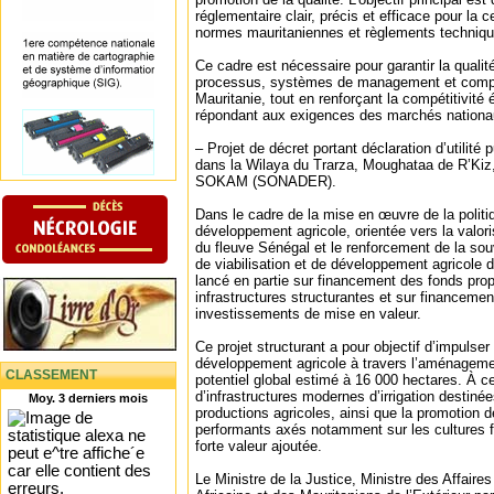
réglementaire clair, précis et efficace pour la c
normes mauritaniennes et règlements techniqu
Ce cadre est nécessaire pour garantir la qualit
processus, systèmes de management et comp
Mauritanie, tout en renforçant la compétitivit
répondant aux exigences des marchés nationau
– Projet de décret portant déclaration d’utilité
dans la Wilaya du Trarza, Moughataa de R’Kiz, 
SOKAM (SONADER).
Dans le cadre de la mise en œuvre de la politi
développement agricole, orientée vers la valoris
du fleuve Sénégal et le renforcement de la souv
de viabilisation et de développement agricole 
lancé en partie sur financement des fonds propr
infrastructures structurantes et sur financemen
investissements de mise en valeur.
Ce projet structurant a pour objectif d’impuls
développement agricole à travers l’aménagemen
CLASSEMENT
potentiel global estimé à 16 000 hectares. À ce ti
d’infrastructures modernes d’irrigation destinées
Moy. 3 derniers mois
productions agricoles, ainsi que la promotion
performants axés notamment sur les cultures 
forte valeur ajoutée.
Le Ministre de la Justice, Ministre des Affaire