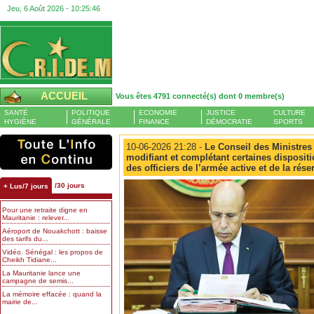
Jeu, 6 Août 2026 -
10:25:46
ACCUEIL
Vous êtes 4791 connecté(s) dont 0 membre(s)
SANTÉ
POLITIQUE
ECONOMIE
JUSTICE
CULTURE
HYGIÈNE
GÉNÉRALE
FINANCE
DÉMOCRATIE
SPORTS
10-06-2026 21:28 -
Le Conseil des Ministres 
modifiant et complétant certaines disposition
des officiers de l’armée active et de la rése
/30 jours
+ Lus/7 jours
Pour une retraite digne en
Mauritanie : relever...
Aéroport de Nouakchott : baisse
des tarifs du...
Vidéo. Sénégal : les propos de
Cheikh Tidiane...
La Mauritanie lance une
campagne de semis...
La mémoire effacée : quand la
mairie de...