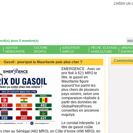
CRÉER UN 
ecté(s) dont 0 membre(s)
RE
JUSTICE
CULTURE
EDUCATION
PÊCHE, ELEVAGE
URBANI
DÉMOCRATIE
SPORTS
EMPLOI
AGRICULTURE
ENVIRO
Commentair
 -
Gasoil : pourquoi la Mauritanie paie plus cher ?
EMERGENCE - Avec un
prix fixé à 621 MRO le
litre, le gasoil en
Mauritanie figure
aujourd’hui parmi les
plus chers de plusieurs
pays voisins, selon une
comparaison réalisée à
partir des données de
GlobalPetrolPrices
converties en ancienne
ouguiya.
Le constat interpelle. Le
litre de gasoil coûte
s cher au Sénégal (482 MRO), en Côte d’Ivoire (496 MRO), en