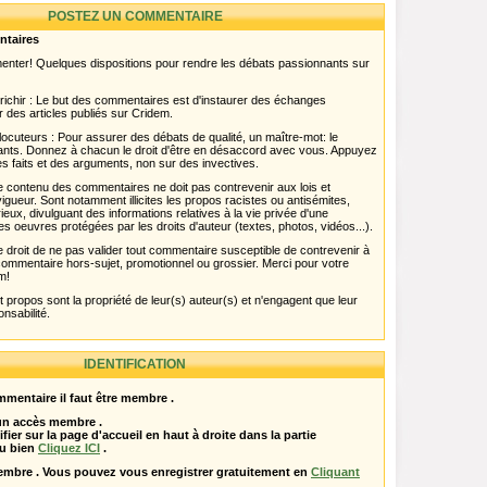
POSTEZ UN COMMENTAIRE
ntaires
menter! Quelques dispositions pour rendre les débats passionnants sur
chir : Le but des commentaires est d'instaurer des échanges
r des articles publiés sur Cridem.
ocuteurs : Pour assurer des débats de qualité, un maître-mot: le
pants. Donnez à chacun le droit d'être en désaccord avec vous. Appuyez
s faits et des arguments, non sur des invectives.
 Le contenu des commentaires ne doit pas contrevenir aux lois et
igueur. Sont notamment illicites les propos racistes ou antisémites,
rieux, divulguant des informations relatives à la vie privée d'une
es oeuvres protégées par les droits d'auteur (textes, photos, vidéos...).
 droit de ne pas valider tout commentaire susceptible de contrevenir à
ut commentaire hors-sujet, promotionnel ou grossier. Merci pour votre
m!
propos sont la propriété de leur(s) auteur(s) et n'engagent que leur
onsabilité.
IDENTIFICATION
mentaire il faut être membre .
 un accès membre .
ifier sur la page d'accueil en haut à droite dans la partie
u bien
Cliquez ICI
.
embre . Vous pouvez vous enregistrer gratuitement en
Cliquant