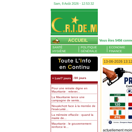
Sam, 8 Août 2026 -
12:53:33
ACCUEIL
Vous êtes 5456 conn
SANTÉ
POLITIQUE
ECONOMIE
HYGIÈNE
GÉNÉRALE
FINANCE
13-06-2026 13:12
/30 jours
+ Lus/7 jours
Pour une retraite digne en
Mauritanie : relever...
La Mauritanie lance une
campagne de semis...
Nouakchott face à la montée de
l’insécurité...
La mémoire effacée : quand la
mairie de...
Mauritanie : le gouvernement
renforce le...
actuellement moin