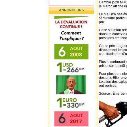
Gambie (520 MRO)
le Maroc affiche u
ANNONCEURS
Le Mali n’a pas é
sécuritaire particu
prix.
Cette situation rel
dans un contexte 
pressions croissan
Car le prix du gas
directement les co
construction et d’
Plus le carburant 
prix et sur le coû
Pour plusieurs ob
des prix. Elle re
taxation des carb
entreprises.
Source : Émergenc