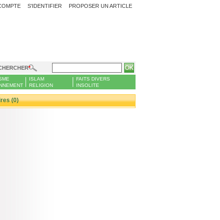
COMPTE
S'IDENTIFIER
PROPOSER UN ARTICLE
CHERCHER
SME
ISLAM
FAITS DIVERS
NNEMENT
RELIGION
INSOLITE
es (0)