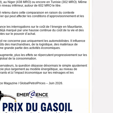
, au Niger (438 MRO) ou encore en Tunisie (302 MRO). Même
n niveau inférieur, autour de 602 MRO le litre.
té retenu dans cette comparaison en raison du contexte
lier qui peut affecter les conditions d’approvisionnement et les
ance les interrogations sur le coût de l’énergie en Mauritanie,
déjà marqué par une hausse continue du coût de la vie et des
tes sur le pouvoir d’achat.
oil ne concerne pas uniquement les automobilistes. Il influence
ûts des marchandises, de la logistique, des matériaux de
une grande partie des activités économiques.
augmente, plus les effets se répercutent progressivement sur les
t global de la consommation.
servateurs, la question dépasse désormais le simple ajustement
nvoie plus largement au modèle énergétique, au niveau de
urants et à l’impact économique sur les ménages et les
e Magazine / GlobalPetrolPrices – Juin 2026.