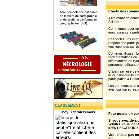
Charte des comme
A lire avant de com
Cridem :
Commentez pour enri
enrichissants à parti
Respectez vos interl
respect des partici
vos réponses sur de
Contenus illicites :
réglementations en v
diffamatoires ou inju
personne, utilisant d
Cridem se réserve le
la loi, ainsi que to
participation à Cride
Les commentaires et 
avis, opinion et resp
CLASSEMENT
Moy. 3 derniers mois
Pour poster un com
Si vous avez déjà
Veuillez vous ident
IDENTIFICATION o
Vous n'êtes pas m
ICI
.