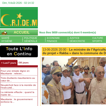
Dim, 9 Août 2026 -
02:14:33
ACCUEIL
Vous êtes 5659 connecté(s) dont 0 membre(s)
SANTÉ
POLITIQUE
ECONOMIE
JUSTICE
CULTURE
HYGIÈNE
GÉNÉRALE
FINANCE
DÉMOCRATIE
SPORTS
13-06-2026 20:00 -
Le ministre de l’Agricult
du projet « Rakba » dans la commune de D
/30 jours
+ Lus/7 jours
Pour une retraite digne en
Mauritanie : relever...
Trois étudiants mauritaniens au
cœur de...
Nouakchott face à la montée de
l’insécurité...
La mémoire effacée : quand la
mairie de...
Mauritanie : le gouvernement
renforce le...