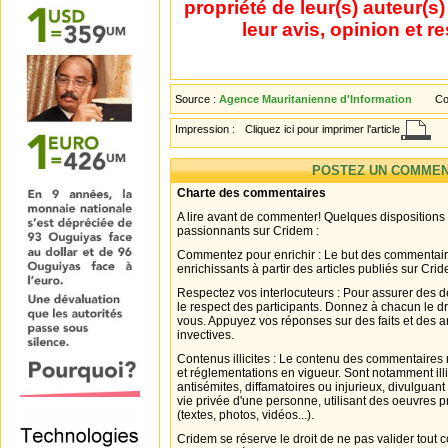
propriété de leur(s) auteur(s
leur avis, opinion et r
Source :
Agence Mauritanienne d'Information
Co
Impression :
Cliquez ici pour imprimer l'article
POSTEZ UN COMMEN
Charte des commentaires
A lire avant de commenter! Quelques dispositions
passionnants sur Cridem :
Commentez pour enrichir : Le but des commentair
enrichissants à partir des articles publiés sur Cri
Respectez vos interlocuteurs : Pour assurer des d
le respect des participants. Donnez à chacun le d
vous. Appuyez vos réponses sur des faits et des 
invectives.
Contenus illicites : Le contenu des commentaires n
et réglementations en vigueur. Sont notamment illi
antisémites, diffamatoires ou injurieux, divulguant
vie privée d'une personne, utilisant des oeuvres p
(textes, photos, vidéos...).
Cridem se réserve le droit de ne pas valider tout