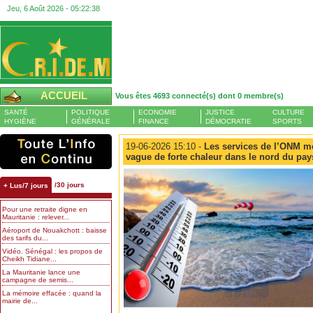
Jeu, 6 Août 2026 -
05:22:39
ACCUEIL
Vous êtes 4693 connecté(s) dont 0 membre(s)
SANTÉ
POLITIQUE
ECONOMIE
JUSTICE
CULTURE
HYGIÈNE
GÉNÉRALE
FINANCE
DÉMOCRATIE
SPORTS
19-06-2026 15:10 -
Les services de l’ONM me
vague de forte chaleur dans le nord du pay
/30 jours
+ Lus/7 jours
Pour une retraite digne en
Mauritanie : relever...
Aéroport de Nouakchott : baisse
des tarifs du...
Vidéo. Sénégal : les propos de
Cheikh Tidiane...
La Mauritanie lance une
campagne de semis...
La mémoire effacée : quand la
mairie de...