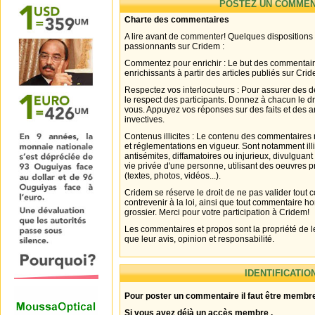
POSTEZ UN COMMEN
Charte des commentaires
A lire avant de commenter! Quelques dispositions
passionnants sur Cridem :
Commentez pour enrichir : Le but des commentair
enrichissants à partir des articles publiés sur Cri
Respectez vos interlocuteurs : Pour assurer des d
le respect des participants. Donnez à chacun le d
vous. Appuyez vos réponses sur des faits et des 
invectives.
Contenus illicites : Le contenu des commentaires n
et réglementations en vigueur. Sont notamment illi
antisémites, diffamatoires ou injurieux, divulguant
vie privée d'une personne, utilisant des oeuvres p
(textes, photos, vidéos...).
Cridem se réserve le droit de ne pas valider tout
contrevenir à la loi, ainsi que tout commentaire h
grossier. Merci pour votre participation à Cridem!
Les commentaires et propos sont la propriété de l
que leur avis, opinion et responsabilité.
IDENTIFICATIO
Pour poster un commentaire il faut être membre
Si vous avez déjà un accès membre .